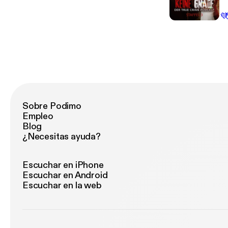
hä
💜
Fa
Fe
Sobre Podimo
Empleo
Blog
¿Necesitas ayuda?
Escuchar en iPhone
Escuchar en Android
Escuchar en la web