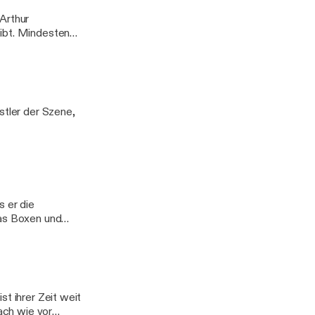
Arthur
eibt. Mindestens
stler der Szene,
s er die
das Boxen und
d gefühlslosen
st ihrer Zeit weit
nach wie vor