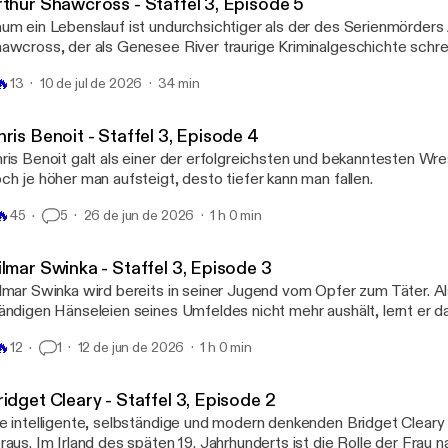
rthur Shawcross - Staffel 3, Episode 5
um ein Lebenslauf ist undurchsichtiger als der des Serienmörders 
awcross, der als Genesee River traurige Kriminalgeschichte schr
 Menschen nahm er das Leben, darunter zwei Kinder.
🔥
13
10 de jul de 2026
34 min
ris Benoit - Staffel 3, Episode 4
ris Benoit galt als einer der erfolgreichsten und bekanntesten Wre
ch je höher man aufsteigt, desto tiefer kann man fallen.
🔥
45
5
26 de jun de 2026
1 h 0 min
lmar Swinka - Staffel 3, Episode 3
lmar Swinka wird bereits in seiner Jugend vom Opfer zum Täter. Al
ändigen Hänseleien seines Umfeldes nicht mehr aushält, lernt er 
hlägt zurück. Der Beginn der kriminellen Karriere eines skrupel- un
🔥
12
1
12 de jun de 2026
1 h 0 min
nnes, der die Geschichte der ehemaligen DDR geprägt hat.
idget Cleary - Staffel 3, Episode 2
e intelligente, selbständige und modern denkenden Bridget Cleary i
raus. Im Irland des späten 19. Jahrhunderts ist die Rolle der Frau 