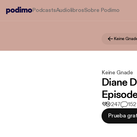
Podcasts
Audiolibros
Sobre Podimo
Keine Gnad
Keine Gnade
Diane Do
Episode
💜
😢
247
1
52
Prueba grat