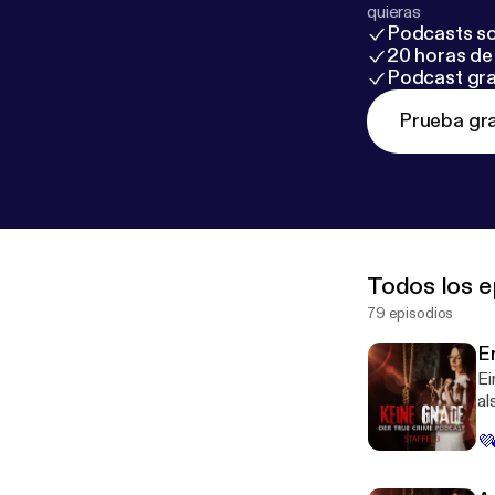
quieras
Podcasts so
20 horas de 
Podcast gra
Prueba gra
Todos los e
79 episodios
Er
Ei
al
Ma
💜