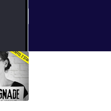
 empfindet Gewalt
kabren Spiel aus
fel 2, Episode 10