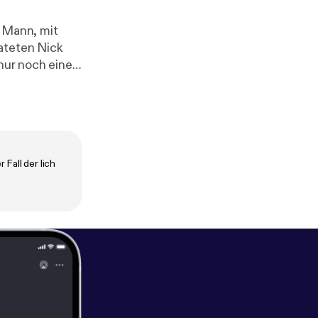
m Mann, mit
ateten Nick
nur noch eine
 Fall der lich