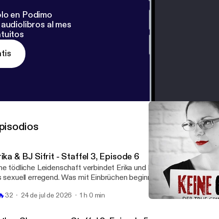
lo en Podimo
audiolibros al mes
tuitos
tis
pisodios
ika & BJ Sifrit - Staffel 3, Episode 6
ne tödliche Leidenschaft verbindet Erika und BJ Sifrit - Das Paar
s sexuell erregend. Was mit Einbrüchen beginnt, endet in einem ma
nipulation, Gewalt und Tod.
🔥
32
24 de jul de 2026
1 h 0 min
Diane Downs - Teil 2 - Staf
Keine Gnade