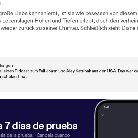
n
 große Liebe kennenlernt, ist sie wie besessen von diese
en Lebenslagen Höhen und Tiefen erlebt, doch den verheir
 wieder zurück zu seiner Ehefrau. Schließlich sieht Diane 
m Nick für immer an sich zu binden.
Hengen
al einen Pidcast zum Fall Joann und Aley Katrinak aus den USA. Das war der
 schokiert hat
 7 días de prueba
s de la prueba.
·
Cancela cuando