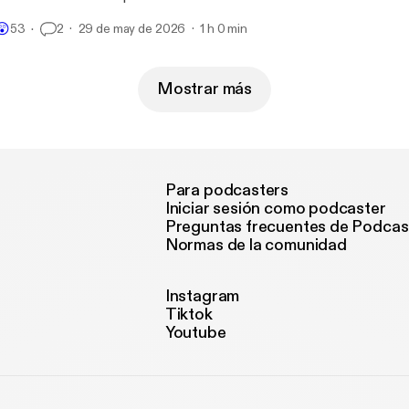
uslich geprägt. So gerät die Rebellin in den Fokus religiösen Wahns
😲
53
2
29 de may de 2026
1 h 0 min
milie und durchlebt ein unvorstellbares Martyrium, dass mit ihrem 
uertod endet.
Mostrar más
Para podcasters
Iniciar sesión como podcaster
Preguntas frecuentes de Podcas
Normas de la comunidad
Instagram
Tiktok
Youtube