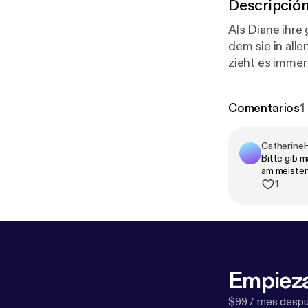
Descripció
Als Diane ihre
dem sie in all
zieht es immer
Möglichkeit, u
Comentarios
1
Catherine
Bitte gib m
am meisten
1
Empieza
$99 / mes despué