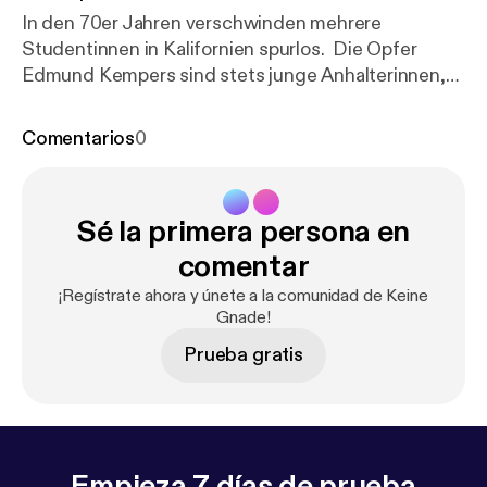
In den 70er Jahren verschwinden mehrere
Studentinnen in Kalifornien spurlos. Die Opfer
Edmund Kempers sind stets junge Anhalterinnen,
die er aufgrund seiner ausgefeilten Taktik in
Sicherheit wiegt um dann seine bizarren Fantasien
Comentarios
0
auszuleben. Erfahrt alles über den Co-Ed Killer in
dieser Folge.
Sé la primera persona en
comentar
¡Regístrate ahora y únete a la comunidad de Keine
Gnade!
Prueba gratis
Empieza 7 días de prueba