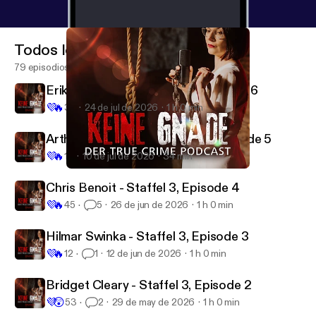
Todos los episodios
79 episodios
Erika & BJ Sifrit - Staffel 3, Episode 6
💜
🔥
32
24 de jul de 2026
1 h 0 min
Arthur Shawcross - Staffel 3, Episode 5
💜
🔥
13
10 de jul de 2026
34 min
Keine Gnade 37 - Colin Ireland
Keine Gnade
Chris Benoit - Staffel 3, Episode 4
💜
🔥
45
5
26 de jun de 2026
1 h 0 min
Hilmar Swinka - Staffel 3, Episode 3
💜
🔥
12
1
12 de jun de 2026
1 h 0 min
Bridget Cleary - Staffel 3, Episode 2
💜
😲
53
2
29 de may de 2026
1 h 0 min