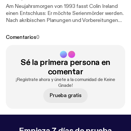
Am Neujahrsmorgen von 1993 fasst Colin Ireland
einen Entschluss: Er möchte Serienmörder werden.
Nach akribischen Planungen und Vorbereitungen
sterben fünf Männer qualvoll. Seine Taten bringen
ihm den Beinamen "Der Schwulenschlächter" ein.
Comentarios
0
Sé la primera persona en
comentar
¡Regístrate ahora y únete a la comunidad de Keine
Gnade!
Prueba gratis
Empieza 7 días de prueba