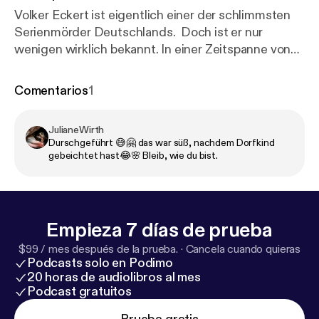
Volker Eckert ist eigentlich einer der schlimmsten
Serienmörder Deutschlands. Doch ist er nur
wenigen wirklich bekannt. In einer Zeitspanne von
über 30 Jahren tötete er eine bis heute ungeklärte
Anzahl an Frauen in fast ganz Europa. Seine
Comentarios
1
Geschichte erfahrt ihr in dieser Folge.
JulianeWirth
Durschgeführt 😅🤗 das war süß, nachdem Dorfkind
gebeichtet hast😂🌸 Bleib, wie du bist.
Empieza 7 días de prueba
$99 / mes después de la prueba.
·
Cancela cuando quieras
Podcasts solo en Podimo
20 horas de audiolibros al mes
Podcast gratuitos