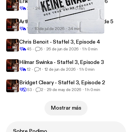
Erika & BJ Sifrit - Staffel 3, Episode 6
💜
🔥
32
24 de jul de 2026
1 h 0 min
Arthur Shawcross - Staffel 3, Episode 5
💜
🔥
13
10 de jul de 2026
34 min
Keine Gnade 20 - Volker Eckert
Keine Gnade
Chris Benoit - Staffel 3, Episode 4
💜
🔥
45
5
26 de jun de 2026
1 h 0 min
Hilmar Swinka - Staffel 3, Episode 3
💜
🔥
12
1
12 de jun de 2026
1 h 0 min
Bridget Cleary - Staffel 3, Episode 2
💜
😲
53
2
29 de may de 2026
1 h 0 min
Mostrar más
Sobre Podimo