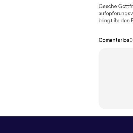
Gesche Gottfri
aufopferungsv
bringt ihr den
Andere
Comentarios
0