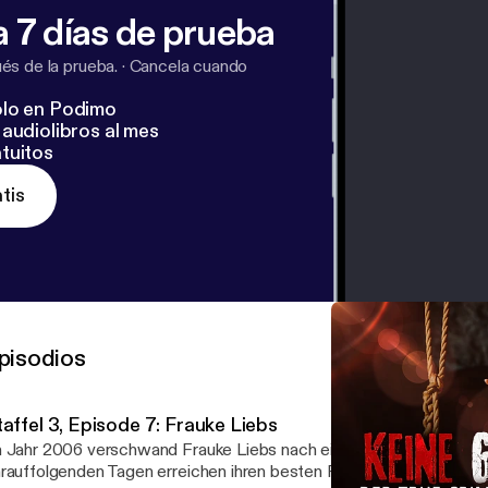
 7 días de prueba
s de la prueba.
·
Cancela cuando
lo en Podimo
audiolibros al mes
tuitos
tis
pisodios
affel 3, Episode 7: Frauke Liebs
 Jahr 2006 verschwand Frauke Liebs nach einem WM-Spiel in Pad
rauffolgenden Tagen erreichen ihren besten Freund Christos krypt