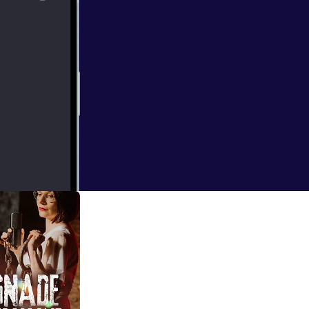
erborn. In den
ische Anrufe, die