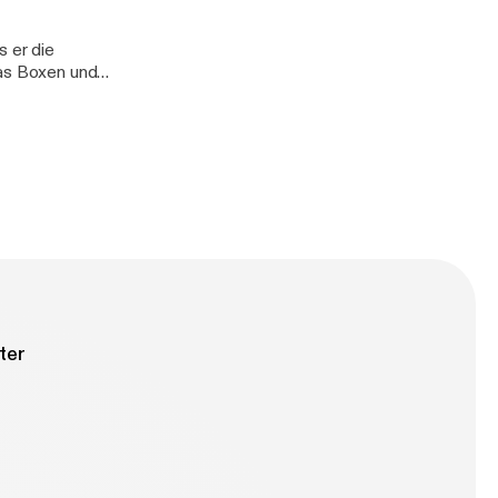
s er die
das Boxen und
d gefühlslosen
ter