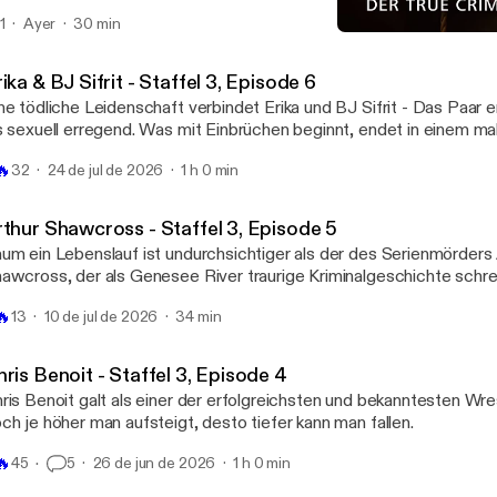
rauf schließen lassen, dass Frauke Opfer eines Verbrechens wur
1
Ayer
30 min
ndet man die Leiche der jungen Frau in einem Waldstück. Bis heute
Keine Gnade 24 - Gesche 
auke Liebs ungeklärt.
Keine Gnade
ika & BJ Sifrit - Staffel 3, Episode 6
ne tödliche Leidenschaft verbindet Erika und BJ Sifrit - Das Paar
s sexuell erregend. Was mit Einbrüchen beginnt, endet in einem ma
nipulation, Gewalt und Tod.
🔥
32
24 de jul de 2026
1 h 0 min
rthur Shawcross - Staffel 3, Episode 5
um ein Lebenslauf ist undurchsichtiger als der des Serienmörders 
awcross, der als Genesee River traurige Kriminalgeschichte schr
 Menschen nahm er das Leben, darunter zwei Kinder.
🔥
13
10 de jul de 2026
34 min
ris Benoit - Staffel 3, Episode 4
ris Benoit galt als einer der erfolgreichsten und bekanntesten Wre
ch je höher man aufsteigt, desto tiefer kann man fallen.
🔥
45
5
26 de jun de 2026
1 h 0 min