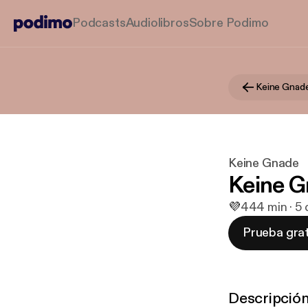
Podcasts
Audiolibros
Sobre Podimo
Keine Gnad
Keine Gnade
Keine G
💜
4
44 min · 5
Prueba grat
Descripció