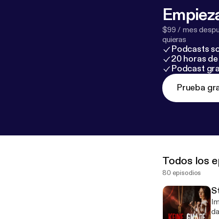
Empieza
$99 / mes despué
quieras
Podcasts so
20 horas de 
Podcast gra
Prueba gra
Todos los e
80 episodios
St
Im
da