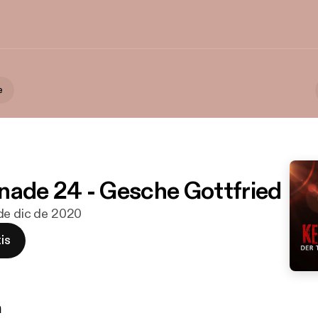
e
nade 24 - Gesche Gottfried
 de dic de 2020
is
n