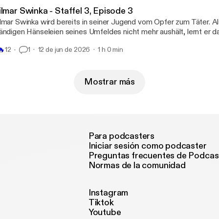
lmar Swinka - Staffel 3, Episode 3
lmar Swinka wird bereits in seiner Jugend vom Opfer zum Täter. Al
ändigen Hänseleien seines Umfeldes nicht mehr aushält, lernt er 
hlägt zurück. Der Beginn der kriminellen Karriere eines skrupel- un
🔥
12
1
12 de jun de 2026
1 h 0 min
nnes, der die Geschichte der ehemaligen DDR geprägt hat.
Mostrar más
Para podcasters
Iniciar sesión como podcaster
Preguntas frecuentes de Podcas
Normas de la comunidad
Instagram
Tiktok
Youtube