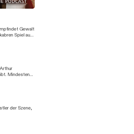
de. Monate später
 ist der Mord an
Gottfried
 empfindet Gewalt
kabren Spiel aus
Arthur
eibt. Mindestens
stler der Szene,