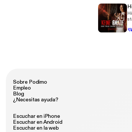
Hi
Hi
st
sc
💜
Ma
Sobre Podimo
Empleo
Blog
¿Necesitas ayuda?
Escuchar en iPhone
Escuchar en Android
Escuchar en la web