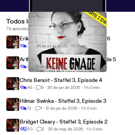
Todos los episodios
79 episodios
Erika & BJ Sifrit - Staffel 3, Episode 6
💜
🔥
32
24 de jul de 2026
1 h 0 min
Arthur Shawcross - Staffel 3, Episode 5
💜
🔥
13
10 de jul de 2026
34 min
Dr. Tod - Staffel 2, Episode 12
Keine Gnade
Chris Benoit - Staffel 3, Episode 4
💜
🔥
45
5
26 de jun de 2026
1 h 0 min
Hilmar Swinka - Staffel 3, Episode 3
💜
🔥
12
1
12 de jun de 2026
1 h 0 min
Bridget Cleary - Staffel 3, Episode 2
💜
😲
53
2
29 de may de 2026
1 h 0 min