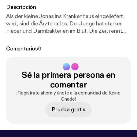
Descripción
Als der kleine Jonas ins Krankenhaus eingeliefert
wird, sind die Ärzte ratlos. Der Junge hat starkes
Fieber und Darmbakterien im Blut. Die Zeit rennt
den Ärzten davon, sie müssen dringend
herausfinden, was das Kind krank macht, denn
Comentarios
0
sonst wird er sterben. Die Lösung für das Martyrium
des Kleinen liegt näher, als man denken mag.
Sé la primera persona en
comentar
¡Regístrate ahora y únete a la comunidad de Keine
Gnade!
Prueba gratis