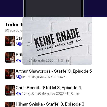
Todos los episodios
80 episodios
Staffel 3, Episode 7: Frauke Liebs
💜
😢
4
1
7 de ago de 2026
30 min
Erika & BJ Sifrit - Staffel 3, Episode 6
💜
🔥
32
24 de jul de 2026
1 h 0 min
Keine Gnade 17 - Wenn Mütter ihren Kindern schaden
Keine Gnade
Arthur Shawcross - Staffel 3, Episode 5
💜
😲
16
10 de jul de 2026
34 min
Chris Benoit - Staffel 3, Episode 4
💜
🔥
45
5
26 de jun de 2026
1 h 0 min
Hilmar Swinka - Staffel 3, Episode 3