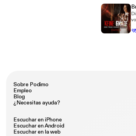
Br
Di
vo
hä
💜
Fa
Fe
Sobre Podimo
Empleo
Blog
¿Necesitas ayuda?
Escuchar en iPhone
Escuchar en Android
Escuchar en la web