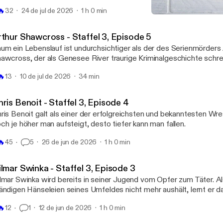
nipulation, Gewalt und Tod.
🔥
32
24 de jul de 2026
1 h 0 min
Keine Gnade 5 - Ed Gein
Keine Gnade
rthur Shawcross - Staffel 3, Episode 5
um ein Lebenslauf ist undurchsichtiger als der des Serienmörders 
awcross, der als Genesee River traurige Kriminalgeschichte schr
 Menschen nahm er das Leben, darunter zwei Kinder.
🔥
13
10 de jul de 2026
34 min
ris Benoit - Staffel 3, Episode 4
ris Benoit galt als einer der erfolgreichsten und bekanntesten Wre
ch je höher man aufsteigt, desto tiefer kann man fallen.
🔥
45
5
26 de jun de 2026
1 h 0 min
lmar Swinka - Staffel 3, Episode 3
lmar Swinka wird bereits in seiner Jugend vom Opfer zum Täter. Al
ändigen Hänseleien seines Umfeldes nicht mehr aushält, lernt er 
hlägt zurück. Der Beginn der kriminellen Karriere eines skrupel- un
🔥
12
1
12 de jun de 2026
1 h 0 min
nnes, der die Geschichte der ehemaligen DDR geprägt hat.