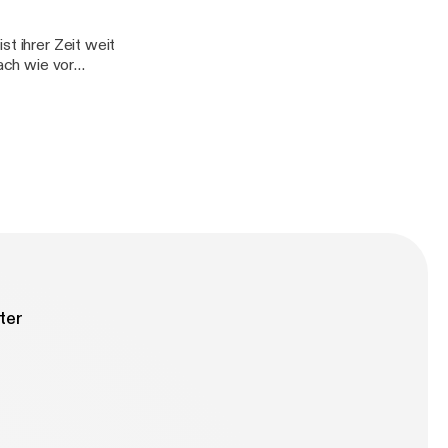
st ihrer Zeit weit
nach wie vor
 ihrer eigenen
brutalen
ter