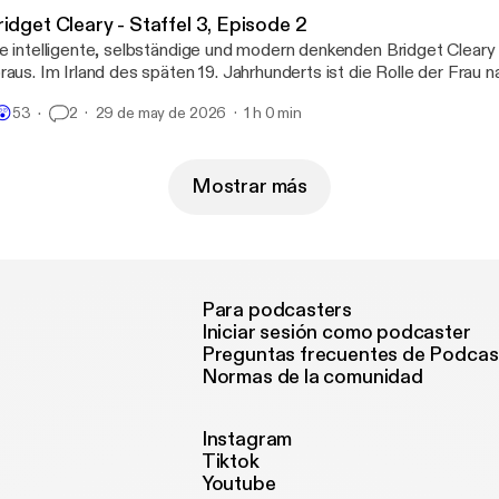
idget Cleary - Staffel 3, Episode 2
e intelligente, selbständige und modern denkenden Bridget Cleary i
raus. Im Irland des späten 19. Jahrhunderts ist die Rolle der Frau 
uslich geprägt. So gerät die Rebellin in den Fokus religiösen Wahns
😲
53
2
29 de may de 2026
1 h 0 min
milie und durchlebt ein unvorstellbares Martyrium, dass mit ihrem 
uertod endet.
Mostrar más
Para podcasters
Iniciar sesión como podcaster
Preguntas frecuentes de Podcas
Normas de la comunidad
Instagram
Tiktok
Youtube