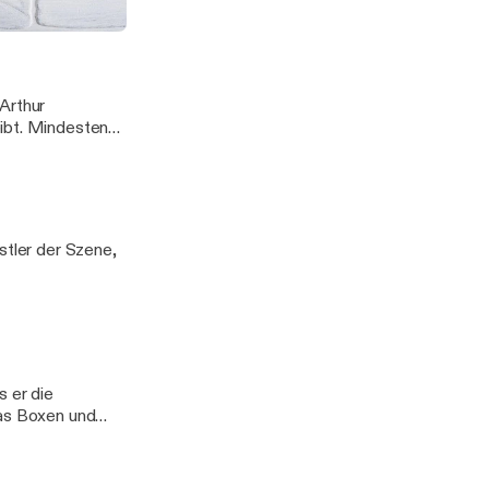
Arthur
eibt. Mindestens
stler der Szene,
s er die
das Boxen und
d gefühlslosen