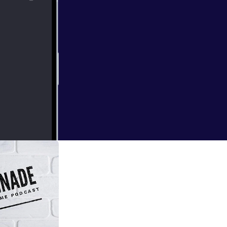
 empfindet Gewalt
kabren Spiel aus