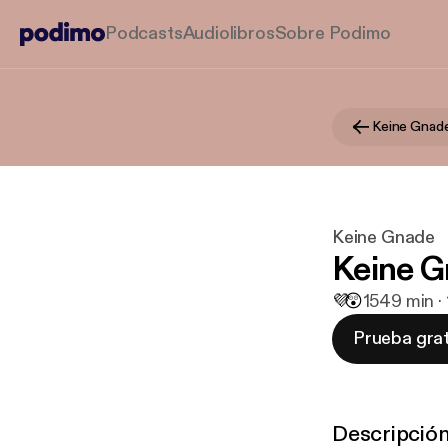
Podcasts
Audiolibros
Sobre Podimo
Keine Gnad
Keine Gnade
Keine G
💜
😲
15
49 min ·
Prueba grat
Descripció