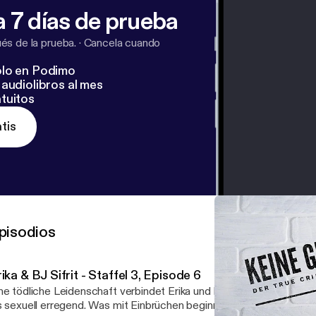
 7 días de prueba
s de la prueba.
·
Cancela cuando
lo en Podimo
audiolibros al mes
tuitos
tis
pisodios
ika & BJ Sifrit - Staffel 3, Episode 6
ne tödliche Leidenschaft verbindet Erika und BJ Sifrit - Das Paar
s sexuell erregend. Was mit Einbrüchen beginnt, endet in einem ma