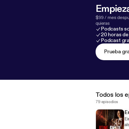
Empieza
$99 / mes despué
quieras
Podcasts so
20 horas de 
Podcast gra
Prueba gra
Todos los e
79 episodios
Er
Ei
al