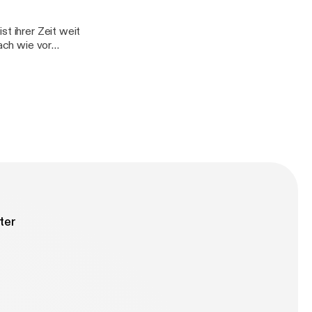
st ihrer Zeit weit
nach wie vor
 ihrer eigenen
brutalen
ter