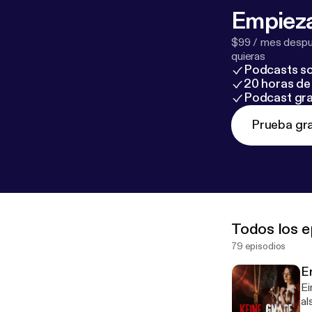
Empieza
$99 / mes despué
quieras
Podcasts so
20 horas de 
Podcast gra
Prueba gra
Todos los e
79 episodios
Er
Ei
al