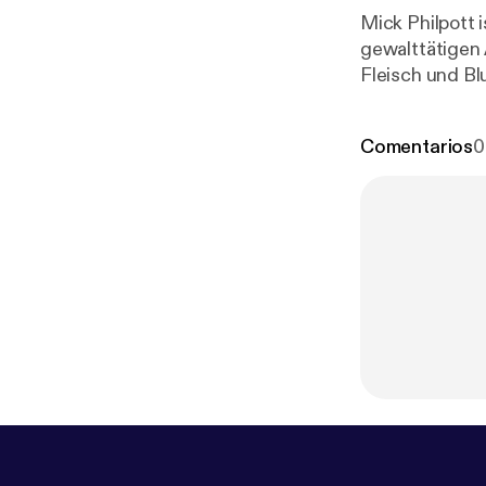
Mick Philpott i
gewalttätigen 
Fleisch und Bl
Comentarios
0