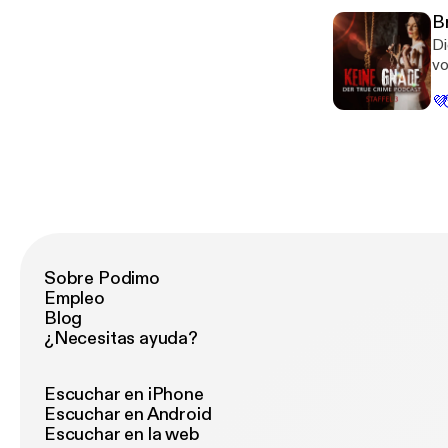
Br
Di
vo
hä
💜
Fa
Fe
Sobre Podimo
Empleo
Blog
¿Necesitas ayuda?
Escuchar en iPhone
Escuchar en Android
Escuchar en la web