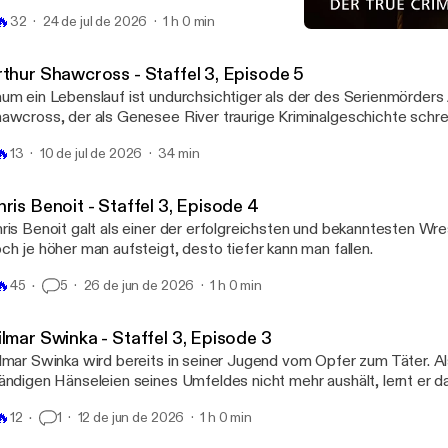
nipulation, Gewalt und Tod.
🔥
32
24 de jul de 2026
1 h 0 min
Keine Gnade 41 - Mick Phi
Keine Gnade
rthur Shawcross - Staffel 3, Episode 5
um ein Lebenslauf ist undurchsichtiger als der des Serienmörders 
awcross, der als Genesee River traurige Kriminalgeschichte schr
 Menschen nahm er das Leben, darunter zwei Kinder.
🔥
13
10 de jul de 2026
34 min
ris Benoit - Staffel 3, Episode 4
ris Benoit galt als einer der erfolgreichsten und bekanntesten Wre
ch je höher man aufsteigt, desto tiefer kann man fallen.
🔥
45
5
26 de jun de 2026
1 h 0 min
lmar Swinka - Staffel 3, Episode 3
lmar Swinka wird bereits in seiner Jugend vom Opfer zum Täter. Al
ändigen Hänseleien seines Umfeldes nicht mehr aushält, lernt er 
hlägt zurück. Der Beginn der kriminellen Karriere eines skrupel- un
🔥
12
1
12 de jun de 2026
1 h 0 min
nnes, der die Geschichte der ehemaligen DDR geprägt hat.