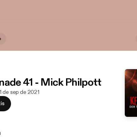
e
nade 41 - Mick Philpott
11 de sep de 2021
is
n