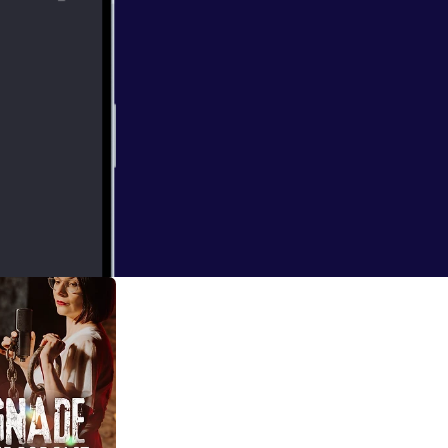
 empfindet Gewalt
kabren Spiel aus