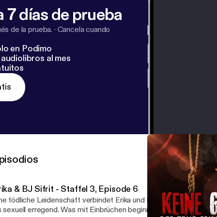
 7 días de prueba
s de la prueba.
·
Cancela cuando
lo en Podimo
audiolibros al mes
tuitos
tis
pisodios
ika & BJ Sifrit - Staffel 3, Episode 6
ne tödliche Leidenschaft verbindet Erika und BJ Sifrit - Das Paar
s sexuell erregend. Was mit Einbrüchen beginnt, endet in einem ma