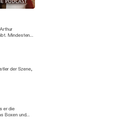
lpott
Arthur
eibt. Mindestens
stler der Szene,
s er die
das Boxen und
d gefühlslosen