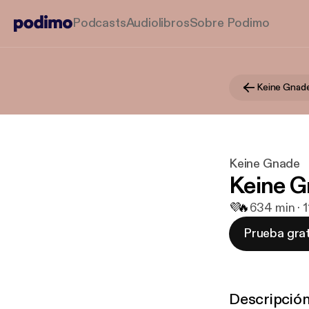
Podcasts
Audiolibros
Sobre Podimo
Keine Gnad
Keine Gnade
Keine G
💜
🔥
6
34 min · 
Prueba grat
Descripció