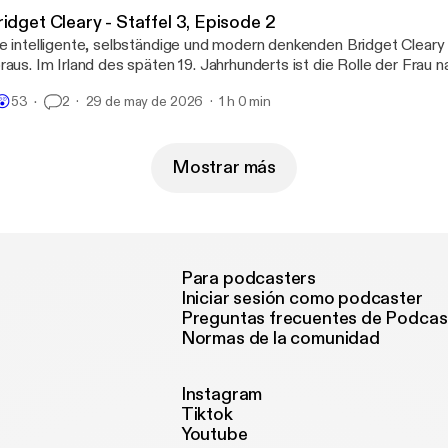
idget Cleary - Staffel 3, Episode 2
e intelligente, selbständige und modern denkenden Bridget Cleary i
raus. Im Irland des späten 19. Jahrhunderts ist die Rolle der Frau 
uslich geprägt. So gerät die Rebellin in den Fokus religiösen Wahns
😲
53
2
29 de may de 2026
1 h 0 min
milie und durchlebt ein unvorstellbares Martyrium, dass mit ihrem 
uertod endet.
Mostrar más
Para podcasters
Iniciar sesión como podcaster
Preguntas frecuentes de Podcas
Normas de la comunidad
Instagram
Tiktok
Youtube