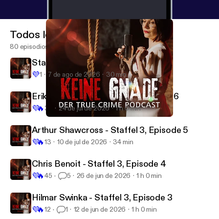
Todos los episodios
80 episodios
Staffel 3, Episode 7: Frauke Liebs
💜
1
7 de ago de 2026
30 min
Erika & BJ Sifrit - Staffel 3, Episode 6
💜
🔥
32
24 de jul de 2026
1 h 0 min
Keine Gnade 36 - Mary Flora Bell
Keine Gnade
Arthur Shawcross - Staffel 3, Episode 5
💜
🔥
13
10 de jul de 2026
34 min
Chris Benoit - Staffel 3, Episode 4
💜
🔥
45
5
26 de jun de 2026
1 h 0 min
Hilmar Swinka - Staffel 3, Episode 3
💜
🔥
12
1
12 de jun de 2026
1 h 0 min