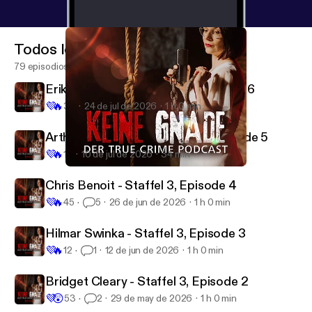
Todos los episodios
79 episodios
Erika & BJ Sifrit - Staffel 3, Episode 6
💜
🔥
30
24 de jul de 2026
1 h 0 min
Arthur Shawcross - Staffel 3, Episode 5
💜
🔥
13
10 de jul de 2026
34 min
Keine Gnade 45 - Maria Velten
Keine Gnade
Chris Benoit - Staffel 3, Episode 4
💜
🔥
45
5
26 de jun de 2026
1 h 0 min
Hilmar Swinka - Staffel 3, Episode 3
💜
🔥
12
1
12 de jun de 2026
1 h 0 min
Bridget Cleary - Staffel 3, Episode 2
💜
😲
53
2
29 de may de 2026
1 h 0 min