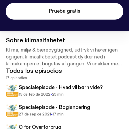
Prueba gratis
Sobre
klimaalfabetet
Klima, miljø & bæredygtighed, udtryk vi hører igen
og igen. klimaalfabetet podcast dykker ned i
klimakampen et bogstav af gangen. Vi snakker med
Todos los episodios
eksperter, så vi sammen kan blive klogere. Vi ser på,
hvad de forskellige ting betyder for dig i din
17 episodios
hverdag.
Specialepisode - Hvad vil børn vide?
-
13 de feb de 2022
25 min
Specialepisode - Boglancering
-
27 de sep de 2021
17 min
O for Overforbrug