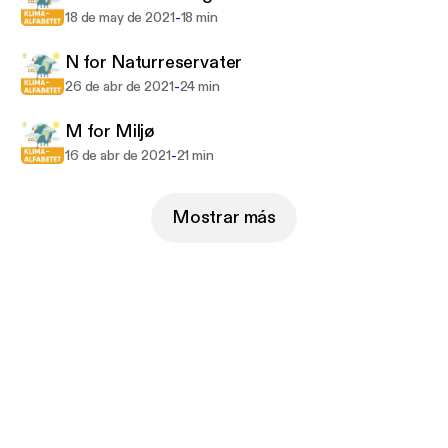
-
18 de may de 2021
18 min
N for Naturreservater
-
26 de abr de 2021
24 min
M for Miljø
-
16 de abr de 2021
21 min
Mostrar más