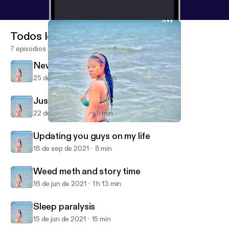
Todos los episodios
7 episodios
News
25 de sep de 2021
25 min
Justine Johnson story
22 de sep de 2021
9 min
Updating you guys on my life
Lana looney
Updating you guys on my life
18 de sep de 2021
8 min
Weed meth and story time
16 de jun de 2021
1 h 13 min
Sleep paralysis
15 de jun de 2021
15 min