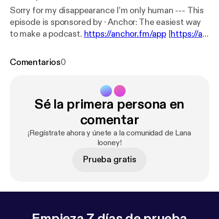
Sorry for my disappearance I’m only human --- This
episode is sponsored by · Anchor: The easiest way
to make a podcast.
https://anchor.fm/app
[
https://an
chor.fm/app
]
Comentarios
0
Sé la primera persona en
comentar
¡Regístrate ahora y únete a la comunidad de Lana
looney!
Prueba gratis
Empieza 7 días de prueba