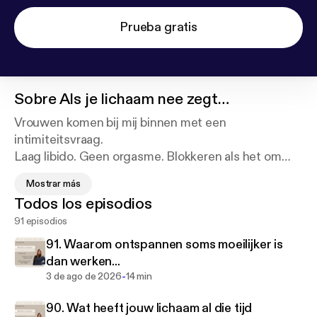
Prueba gratis
Sobre
Als je lichaam nee zegt…
Vrouwen komen bij mij binnen met een
intimiteitsvraag.
Laag libido. Geen orgasme. Blokkeren als het om
seks of nabijheid gaat.
Mostrar más
Todos los episodios
Ze willen verbinding maar hun lichaam zegt nee.
91 episodios
Een intimiteitsprobleem is zelden alleen een
91. Waarom ontspannen soms moeilijker is
intimiteitsprobleem.
dan werken...
Het zit dieper. In het zenuwstelsel. In spanning die
-
3 de ago de 2026
14 min
het lichaam vasthoudt.
90. Wat heeft jouw lichaam al die tijd