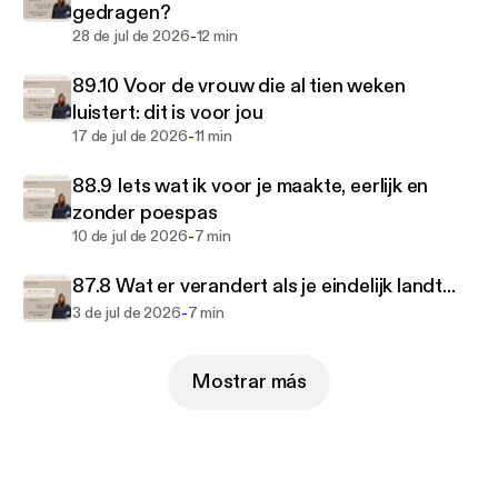
gedragen?
Ik ben Mechie Ceelen, seks- & hypnotherapeut.
-
28 de jul de 2026
12 min
Ik werk met hypnotherapie en
zenuwstelselregulatie. Niet via het hoofd. Via
89.10 Voor de vrouw die al tien weken
voelen.
luistert: dit is voor jou
-
17 de jul de 2026
11 min
⚠️ Sommige afleveringen bevatten begeleide
oefeningen. Luister die nooit tijdens het rijden.
88.9 Iets wat ik voor je maakte, eerlijk en
zonder poespas
https://mechieceelen.nl/
-
10 de jul de 2026
7 min
87.8 Wat er verandert als je eindelijk landt...
-
3 de jul de 2026
7 min
Mostrar más