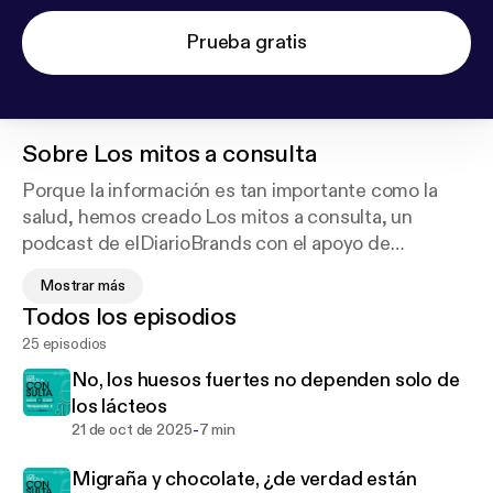
Prueba gratis
Sobre
Los mitos a consulta
Porque la información es tan importante como la
salud, hemos creado Los mitos a consulta, un
podcast de elDiarioBrands con el apoyo de
Quirónsalud en el que desmontamos mitos médicos
Mostrar más
de la mano de los mejores profesionales.
Todos los episodios
Escúchanos todos los martes en elDiario.es y en
25 episodios
todas las plataformas.
No, los huesos fuertes no dependen solo de
los lácteos
-
21 de oct de 2025
7 min
Migraña y chocolate, ¿de verdad están