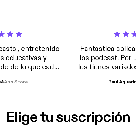
sts , entretenido
Fantástica aplica
as educativas y
los podcast. Por
de de lo que cada
los tienes variad
o suelo usar en el
sé
App Store
Raul Aguad
stoy muchas horas
lar el ruido de al
es y a disfrutar ..!!
Elige tu suscripción