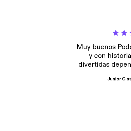
Muy buenos Podca
y con histori
divertidas depen
uno busque. Yo l
Junior Cis
trabajo ya que e
y necesito cance
rededor , Auricular