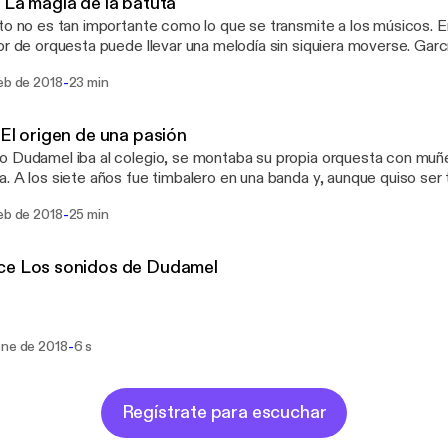
 La magia de la batuta
to no es tan importante como lo que se transmite a los músicos. E
or de orquesta puede llevar una melodía sin siquiera moverse. Gar
", una magia, un ser que conecta y transmite. Gustavo Dudamel asegura no tener
-
eb de 2018
23 min
es específicos antes o después de un concierto. Tiene total confi
ue es mejor "saber escuchar que saber hablar". Los ojos cerrados 
os. No hace falta más. Así lo explica el propio Dudamel.
 El origen de una pasión
 Dudamel iba al colegio, se montaba su propia orquesta con muñ
. A los siete años fue timbalero en una banda y, aunque quiso ser
los brazos no le daban para las barras del trombón. Llegó al violín. Padre e hijo
-
eb de 2018
25 min
caban con sus respectivos instrumentos mientras caminaban por l
a no tardo en cruzarse en el camino de Gustavo. Años después G
ó al concurso de dirección de orquesta Gustav Mahler en Baviera... ganó.
ce Los sonidos de Dudamel
ron a correr más rápidas que en una sinfonía, los brazos se estira
 esa batuta.
-
ene de 2018
6 s
Regístrate para escuchar