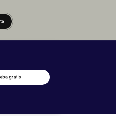
nte
eba gratis