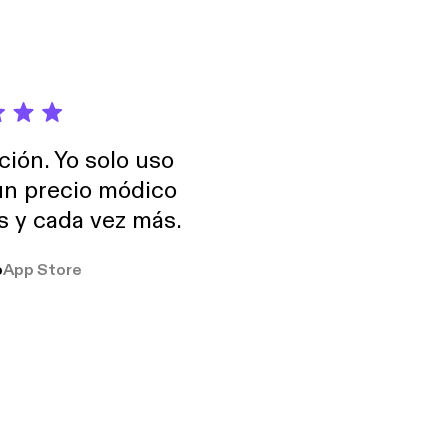
ción. Yo solo uso
 un precio módico
os y cada vez más.
o
App Store