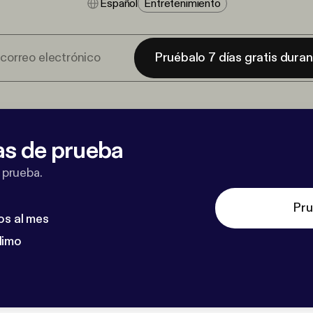
Español
Entretenimiento
Pruébalo 7 días gratis dura
as de prueba
 prueba.
Pru
os al mes
dimo