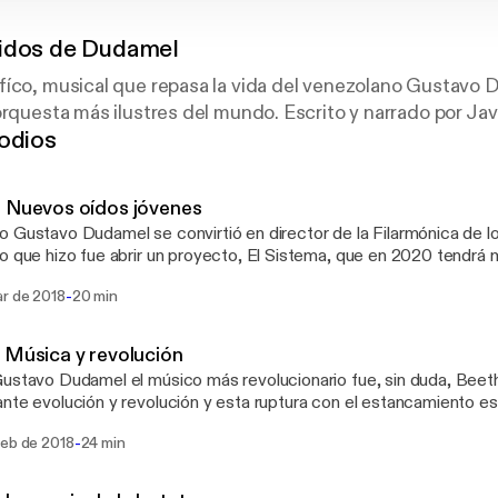
idos de Dudamel
fíco, musical que repasa la vida del venezolano Gustavo
orquesta más ilustres del mundo. Escrito y narrado por Javi
odios
 Nuevos oídos jóvenes
 Gustavo Dudamel se convirtió en director de la Filarmónica de lo
o que hizo fue abrir un proyecto, El Sistema, que en 2020 tendrá
ros. El arte debería ser un derecho fundamental dentro del crecimiento
-
ar de 2018
20 min
stros niñas y niñas. Dudamel creció en ese entorno, con el arte en
rlo en todas partes en países con más o menos recursos económic
o un instrumento, le otorgas la posibilidad de crear un mundo, le das
 Música y revolución
n espíritu y belleza. Ahí está lo transformador y único del arte en la
ustavo Dudamel el músico más revolucionario fue, sin duda, Beet
nte evolución y revolución y esta ruptura con el estancamiento es 
necesita se transformado de forma constante. La música siempre ha sido un
-
feb de 2018
24 min
a de unión, un puente que aúna culturas. Por eso, no se puede ni eti
erdería su esencia. El director de orquesta comprende y utiliza e
 la música cambiando mundos allá donde va tanto dentro como fuer