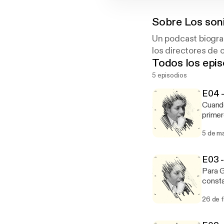
Sobre
Los son
Un podcast biogra
los directores de 
Todos los epis
5 episodios
E04 -
Cuando
primer
con más de cinco cent
5 de m
de nue
aplica
un niñ
E03 -
rico e
Para G
consta
arte que 
26 de 
sistem
pues p
ofrece