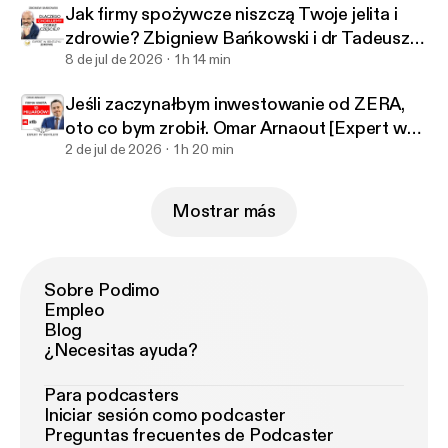
Jak firmy spożywcze niszczą Twoje jelita i
zdrowie? Zbigniew Bańkowski i dr Tadeusz
Oleszczuk
8 de jul de 2026
1 h 14 min
Jeśli zaczynałbym inwestowanie od ZERA,
oto co bym zrobił. Omar Arnaout [Expert w
Bentleyu]
2 de jul de 2026
1 h 20 min
Mostrar más
Sobre Podimo
Empleo
Blog
¿Necesitas ayuda?
Para podcasters
Iniciar sesión como podcaster
Preguntas frecuentes de Podcaster