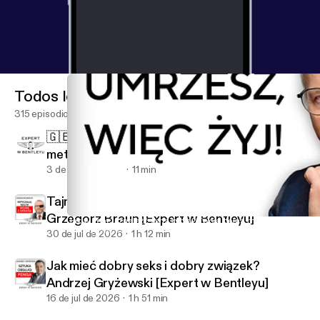
Todos los episodios
315 episodios
🇬🇧🇪🇸 Dołącz do LIVE i poznaj najlepsze
metody nauki języków
3 de ago de 2026
11 min
Tajne elity knują przeciw Polsce! Co teraz?
Grzegorz Braun [Expert w Bentleyu]
Jak w końcu znaleźć sens życia? Twoja pełna moc! Jacek Walkie
Maciej Wieczorek - Expert w Bentleyu
30 de jul de 2026
1 h 12 min
Jak mieć dobry seks i dobry związek?
Andrzej Gryżewski [Expert w Bentleyu]
16 de jul de 2026
1 h 51 min