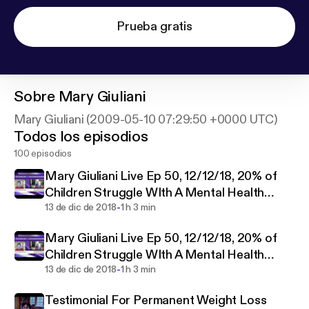
Prueba gratis
Sobre
Mary Giuliani
Mary Giuliani (2009-05-10 07:29:50 +0000 UTC)
Todos los episodios
100 episodios
Mary Giuliani Live Ep 50, 12/12/18, 20% of
Children Struggle WIth A Mental Health
-
Disorder?
13 de dic de 2018
1 h 3 min
Mary Giuliani Live Ep 50, 12/12/18, 20% of
Children Struggle WIth A Mental Health
-
Disorder?
13 de dic de 2018
1 h 3 min
Testimonial For Permanent Weight Loss