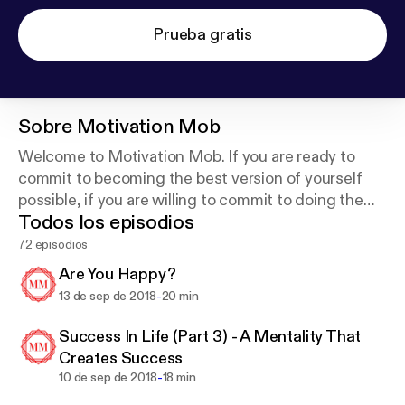
Prueba gratis
Sobre
Motivation Mob
Welcome to Motivation Mob. If you are ready to
commit to becoming the best version of yourself
possible, if you are willing to commit to doing the
Todos los episodios
impossible, then this podcast is for you. Welcome to
the Mob.
72 episodios
Are You Happy?
-
13 de sep de 2018
20 min
Success In Life (Part 3) - A Mentality That
Creates Success
-
10 de sep de 2018
18 min