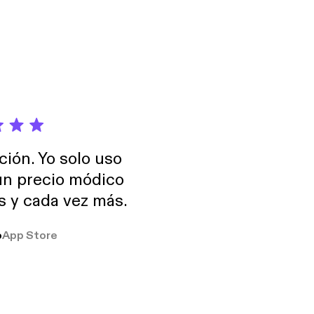
y Streppel
ht of anoniem
 dilemma's en
grafie:
ción. Yo solo uso
 un precio módico
os y cada vez más.
o
App Store