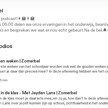
el
podcast!👩‍🏫👨‍🏫
06:00 delen we onze ervaringen in het onderwijs, bean
's en bespreken we wat er nou echt gebeurt Na de bel.🔔
een serie bonusafleveringen in samenwerking met ParnasSy
odios
 maandag om 06.00 uur verschijnt. We spreken met exper
n dieper in wat er echt gebeurt na de bel.
en weken | Zomerbel
oor: HOTSEFLOTS
rste weken van het schooljaar worden ook wel de gouden weken 
 Veggel, Aiko Letschert, Amrana Zaitouni & Jiska van Dui
et je daar dan precies mee? In deze aflevering hebben we het ov
Streppel
je groep leren kennen, regels en routines, ouders, sfeer en alles wat 
5 min
meteen op je afkomt. Hoe start je fijn, zonder dat alles meteen perfect
ze aflevering weer of jouw vraag, dilemma of verhaal besproken 
raarsvraag, verhaal of dilemma in op onze website www.nadebelpod
 in de klas - Met Jayden Lans | Zomerbel
pp-spraakbericht of anoniem tekstbericht naar +31 6 16 01 53 81 
in de klas: moet je daar iets mee, en zo ja, hoe dan? In deze aflev
Elke woensdag om 06:00 delen we onze ervaringen in het onderw
 Lans over jezelf kunnen zijn op school, zichtbaarheid in het onde
gen en dilemma's en bespreken we wat er nou echt gebeurt Na de