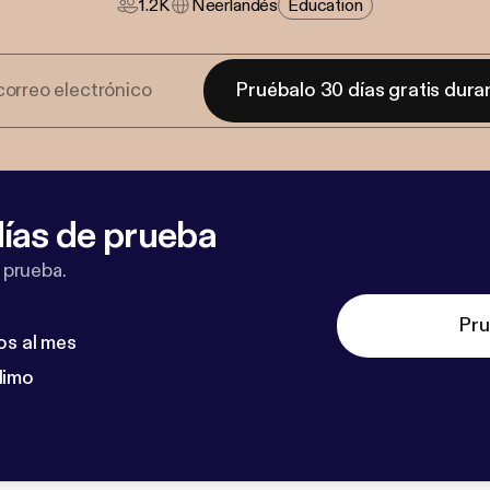
1.2K
Neerlandés
Education
Pruébalo 30 días gratis dura
ías de prueba
 prueba.
Pru
os al mes
dimo