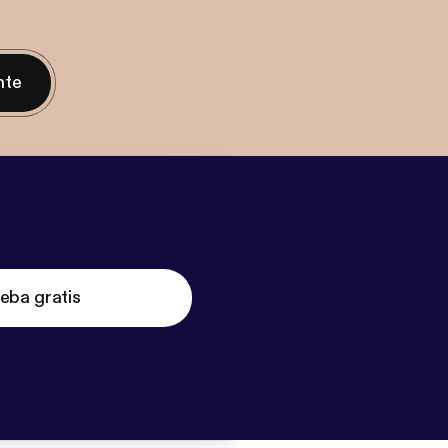
nte
eba gratis