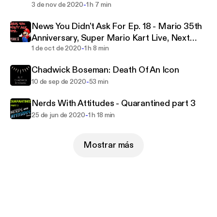
-
3 de nov de 2020
1 h 7 min
News You Didn't Ask For Ep. 18 - Mario 35th
Anniversary, Super Mario Kart Live, Next
-
Gen systems
1 de oct de 2020
1 h 8 min
Chadwick Boseman: Death Of An Icon
-
10 de sep de 2020
53 min
Nerds With Attitudes - Quarantined part 3
-
25 de jun de 2020
1 h 18 min
Mostrar más