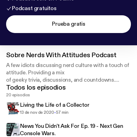
Podcast gratuitos
Prueba gratis
Sobre
Nerds With Attitudes Podcast
A few idiots discussing nerd culture with a touch of
attitude. Providing a mix
of geeky trivia, discussions, and countdowns.
Todos los episodios
Episodes released weekly.
20 episodios
Living the Life of a Collector
-
13 de nov de 2020
57 min
News You Didn't Ask For Ep. 19 - Next Gen
Console Wars.