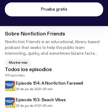
Prueba gratis
Sobre
Nonfiction Friends
Nonfiction Friends is an educational, library-based
podcast that seeks to help the public learn
interesting, quirky, and sometimes bizarre facts
that can be found in the nonfiction section of their
Mostrar más
local library.
Todos los episodios
159 episodios
https://twitter.com/nffriendscast
Episode 154: A Nonfiction Farewell
-
29 de jun de 2021
20 min
Episode 153: Beach Vibes
-
22 de jun de 2021
25 min