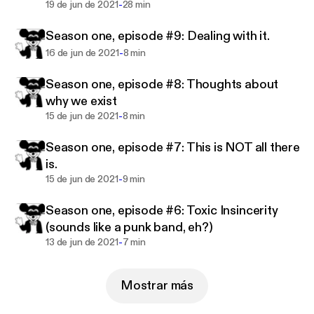
I have the clarity to examine how/why I am like this.
-
to my father.
19 de jun de 2021
28 min
I'm a warm, caring being and I love humanity, but I
Season one, episode #9: Dealing with it.
am NOT quite like you. Enjoy!
-
16 de jun de 2021
8 min
Season one, episode #8: Thoughts about
why we exist
-
15 de jun de 2021
8 min
Season one, episode #7: This is NOT all there
is.
-
15 de jun de 2021
9 min
Season one, episode #6: Toxic Insincerity
(sounds like a punk band, eh?)
-
13 de jun de 2021
7 min
Mostrar más