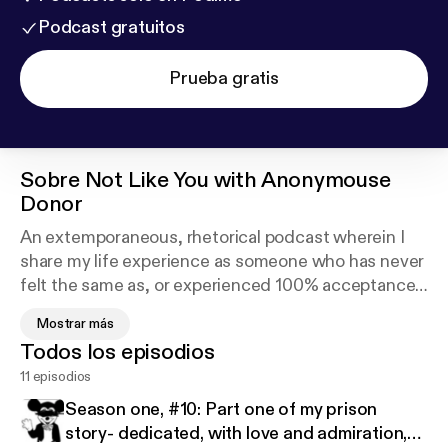
Podcast gratuitos
Prueba gratis
Sobre
Not Like You with Anonymouse
Donor
An extemporaneous, rhetorical podcast wherein I
share my life experience as someone who has never
felt the same as, or experienced 100% acceptance
by, any human, organization, or subculture in my
Mostrar más
entire life. My aim is not to use this platform to rail
Todos los episodios
against 'normalcy', nor to grump about exclusivity, or
11 episodios
complain about my inability to 'fit in'- since the only
common denominator in all of these failed attempts
Season one, #10: Part one of my prison
has been ME. Having been sober for two years now,
story- dedicated, with love and admiration,