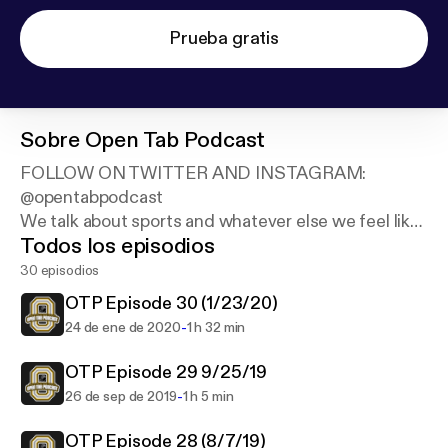
Prueba gratis
Sobre
Open Tab Podcast
FOLLOW ON TWITTER AND INSTAGRAM:
@opentabpodcast
We talk about sports and whatever else we feel like
Todos los episodios
talking about. Hosted by Mike Kelly (@Mikelly_12)
and Vin Yodice (@VYodice)
30 episodios
OTP Episode 30 (1/23/20)
-
24 de ene de 2020
1 h 32 min
OTP Episode 29 9/25/19
-
26 de sep de 2019
1 h 5 min
OTP Episode 28 (8/7/19)