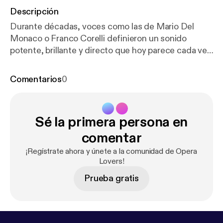
Descripción
Durante décadas, voces como las de Mario Del
Monaco o Franco Corelli definieron un sonido
potente, brillante y directo que hoy parece cada vez
más raro. Pero… ¿realmente desaparecieron o
simplemente cambió la forma de cantar?En este
Comentarios
0
video analizamos qué hacía único al llamado “tenor
dramático italiano”: el squillo, la proyección, el peso
vocal y su relación con el verismo y el repertorio de
Sé la primera persona en
Giuseppe Verdi y Giacomo Puccini. También
revisamos la delgada línea entre tenor lírico, spinto y
comentar
dramático, y por qué hoy es más difícil encontrar
¡Regístrate ahora y únete a la comunidad de Opera
ese tipo de voz.¿Es un problema de técnica? ¿De
Lovers!
estilo? ¿O simplemente una evolución natural de la
Prueba gratis
ópera?