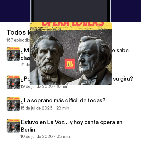
Todos los episodios
167 episodios
¿Mezzo o soprano? La voz que nadie sabe
clasificar
21 de jul de 2026
24 min
¿Por qué Javier Camarena la invitó a su gira?
19 de jul de 2026
16 min
¿Ya no existen los tenores italianos como antes?
Opera Lovers
¿La soprano más difícil de todas?
15 de jul de 2026
23 min
Estuvo en La Voz… y hoy canta ópera en
Berlín
10 de jul de 2026
33 min