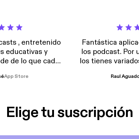
sts , entretenido
Fantástica aplica
as educativas y
los podcast. Por
de de lo que cada
los tienes variad
o suelo usar en el
sé
App Store
Raul Aguad
stoy muchas horas
lar el ruido de al
es y a disfrutar ..!!
Elige tu suscripción