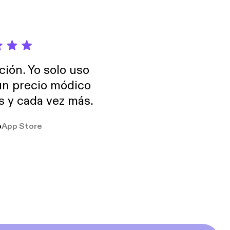
ción. Yo solo uso
 un precio módico
os y cada vez más.
o
App Store