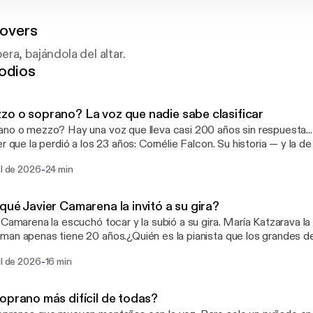
overs
ra, bajándola del altar.
odios
o o soprano? La voz que nadie sabe clasificar
no o mezzo? Hay una voz que lleva casi 200 años sin respuesta... 
e la perdió a los 23 años: Cornélie Falcon. Su historia — y la de las voces de
ra: Shirley Verrett, Grace Bumbry, Waltraud Meier, Violeta Urmana,
-
ul de 2026
24 min
 Norman y Elīna Garanča.En 1837, la cantante mejor pagada de la 
a a cantar tres palabras: “estoy lista”. La voz se quebró y nunca volvió. Pero lo
lévy (La Juive) y Meyerbeer (Les Huguenots) escribieron para su 
qué Javier Camarena la invitó a su gira?
ESA voz — ni soprano, ni mezzo. Desde entonces, esas voces se llaman Falcon.
 Camarena la escuchó tocar y la subió a su gira. María Katzarava la l
e video: qué separa a una soprano de una mezzo, por qué Garanča
an apenas tiene 20 años.¿Quién es la pianista que los grandes d
”, las cantantes que cruzaron la frontera (y la que decidió no cruzarl
n a su lado?María Hanneman Vera es una de las pianistas más pre
e en Salzburgo 2026, y por qué esta voz sigue siendo un misterio sin re
-
ul de 2026
16 min
ción: 33 premios entre nacionales e internacionales, conciertos en 
pal: Kimberly White, “Cornélie Falcon's Ghosts”, Revue de Musicolog
Albert Hall y el Mozarteum de Salzburgo, portada de Vogue y rec
9. Entrevista de Violeta Urmana: Platea Magazine (2026).
. En esta entrevista hablamos de lo que significa acompañar a v
oprano más difícil de todas?
 Camarena y María Katzarava, de su formación en el Conservatori