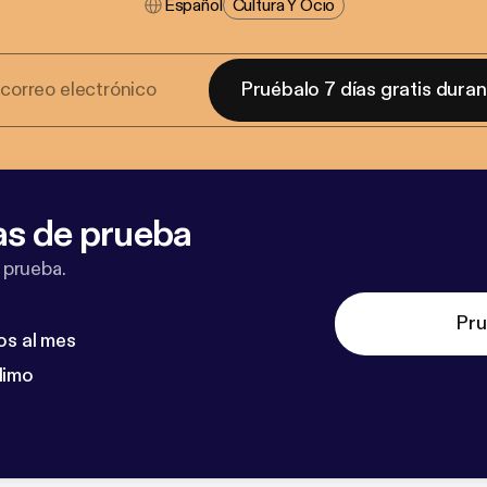
Español
Cultura Y Ocio
Pruébalo 7 días gratis dura
as de prueba
 prueba.
Pru
os al mes
dimo