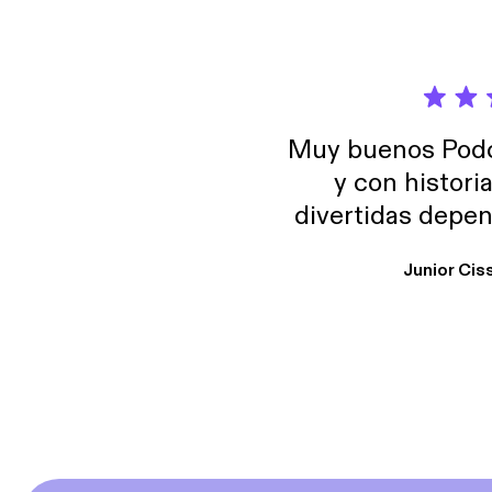
Muy buenos Podca
y con histori
divertidas depen
uno busque. Yo l
Junior Cis
trabajo ya que e
y necesito cance
rededor , Auricular