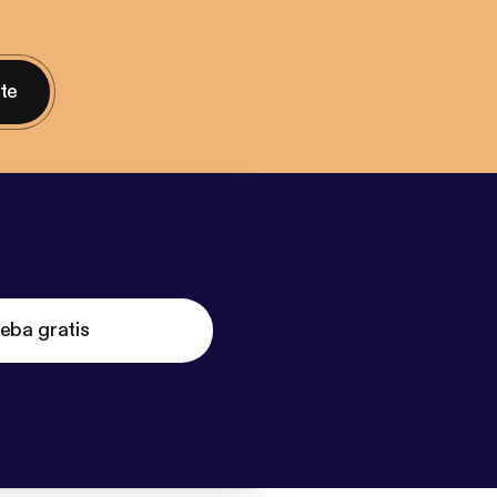
nte
eba gratis