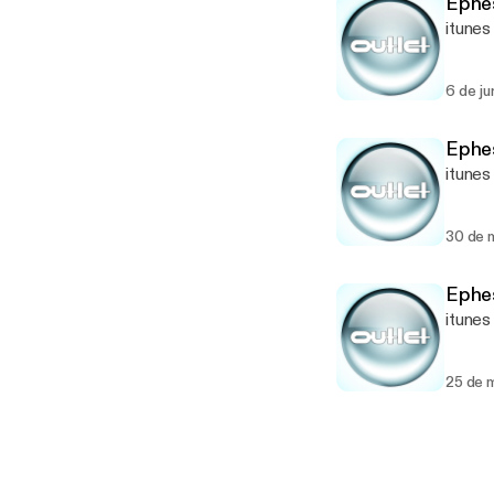
Ephes
itunes
6 de ju
Ephes
itunes
30 de 
Ephes
itunes
25 de 