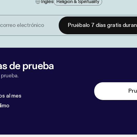
Inglés
Religion & Spirituality
Pruébalo 7 días gratis dura
as de prueba
 prueba.
Pru
os al mes
dimo