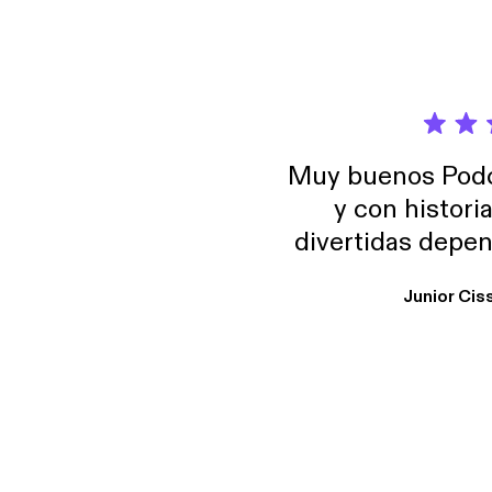
Muy buenos Podca
y con histori
divertidas depen
uno busque. Yo l
Junior Cis
trabajo ya que e
y necesito cance
rededor , Auricular