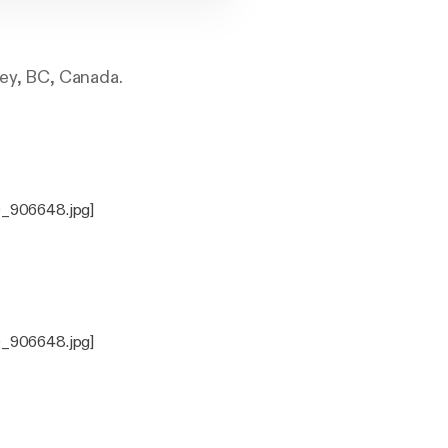
rey, BC, Canada.
0_906648.jpg]
0_906648.jpg]