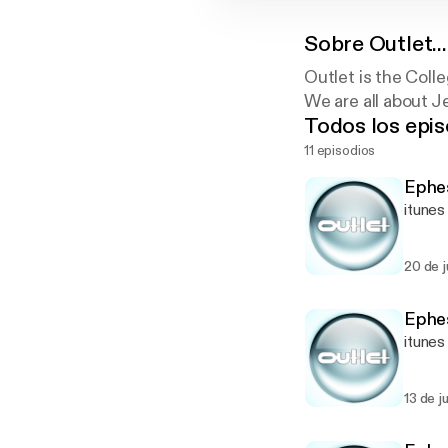
Sobre
Outlet..
Outlet is the Coll
We are all about J
Todos los epis
11 episodios
Ephes
itunes
20 de j
Ephes
itunes
13 de j