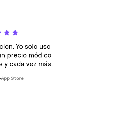
ción. Yo solo uso
 un precio módico
os y cada vez más.
o
App Store