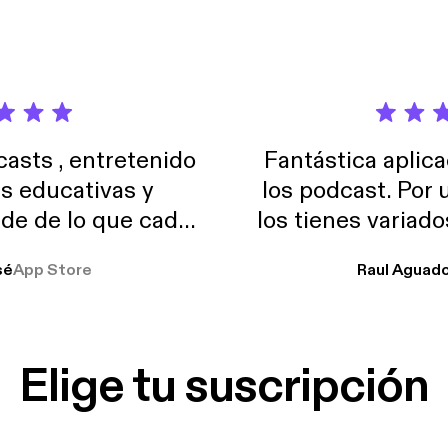
sts , entretenido
Fantástica aplica
as educativas y
los podcast. Por
de de lo que cada
los tienes variad
o suelo usar en el
sé
App Store
Raul Aguad
stoy muchas horas
lar el ruido de al
es y a disfrutar ..!!
Elige tu suscripción