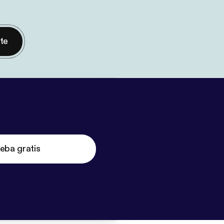
nte
eba gratis