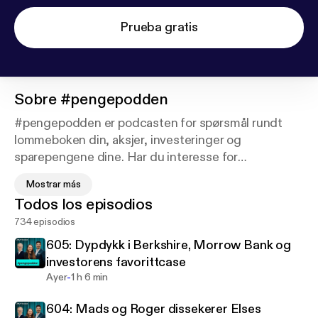
Prueba gratis
Sobre
#pengepodden
#pengepodden er podcasten for spørsmål rundt
lommeboken din, aksjer, investeringer og
sparepengene dine. Har du interesse for
markedssvingninger, investeringer, sparing, fond og
Mostrar más
pensjon bør du høre på #pengepodden! Det slippes
Todos los episodios
en ny episode hver torsdag. Podcasten ledes av
734 episodios
Mads Johannesen sammen med spareøkonom Else
Sundfør og aksjeanalytiker Roger Berntsen.
605: Dypdykk i Berkshire, Morrow Bank og
Episodene er tilgjengelig der du lytter til podcast.
investorens favorittcase
Hosted on Acast. See acast.com/privacy for more
-
Ayer
1 h 6 min
information.
604: Mads og Roger dissekerer Elses