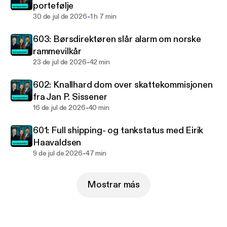
portefølje
-
30 de jul de 2026
1 h 7 min
603: Børsdirektøren slår alarm om norske
rammevilkår
-
23 de jul de 2026
42 min
602: Knallhard dom over skattekommisjonen
fra Jan P. Sissener
-
16 de jul de 2026
40 min
601: Full shipping- og tankstatus med Eirik
Haavaldsen
-
9 de jul de 2026
47 min
Mostrar más