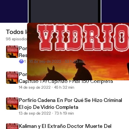
Todos los episodios
98 episodios
Porfirio Cadena El ojo De Vidrio En El
Resucitado Completa Audio Mejorado
😂
1
16 de sep de 2022
53 h 53 min
Porfirio Cadena En Frente a Frente Del
Capítulo 1 Al Capítulo Final 150 Completa
Porfirio Cadena En Por Qué Se Hizo Criminal El ojo De Vidrio C
Porfirio cadena el ojo de vidrio
14 de sep de 2022
45 h 32 min
Porfirio Cadena En Por Qué Se Hizo Criminal
El ojo De Vidrio Completa
13 de sep de 2022
73 h 19 min
Kaliman y El Extraño Doctor Muerte Del