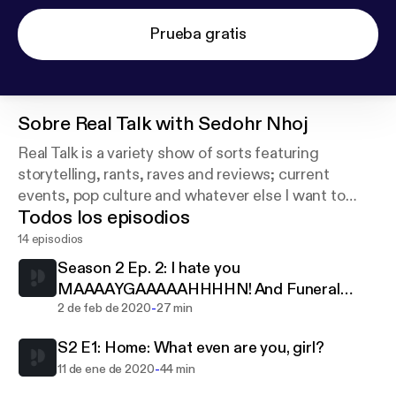
Prueba gratis
Sobre
Real Talk with Sedohr Nhoj
Real Talk is a variety show of sorts featuring
storytelling, rants, raves and reviews; current
events, pop culture and whatever else I want to
Todos los episodios
discuss.
14 episodios
Contact Sedohr:
Season 2 Ep. 2: I hate you
realtalkwithsedohrnhoj@gmail.com
MAAAAYGAAAAAHHHHN! And Funeral
and on Twitter: @RealTalkWithSN
-
Food, WTF!
2 de feb de 2020
27 min
S2 E1: Home: What even are you, girl?
-
11 de ene de 2020
44 min