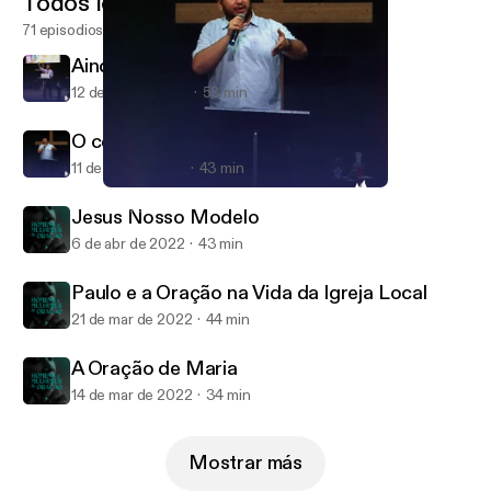
Todos los episodios
71 episodios
Ainda Não é o Fim
12 de abr de 2022
53 min
O cego de Jericó
11 de abr de 2022
43 min
O cego de Jericó
Reviver
Jesus Nosso Modelo
6 de abr de 2022
43 min
Paulo e a Oração na Vida da Igreja Local
21 de mar de 2022
44 min
A Oração de Maria
14 de mar de 2022
34 min
Mostrar más