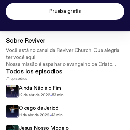
Prueba gratis
Sobre
Reviver
Você está no canal da Reviver Church. Que alegria
ter você aqui!
Nossa missão é espalhar o evangelho de Cristo
Todos los episodios
através do ensino.
71 episodios
Ainda Não é o Fim
-
12 de abr de 2022
53 min
O cego de Jericó
-
11 de abr de 2022
43 min
Jesus Nosso Modelo