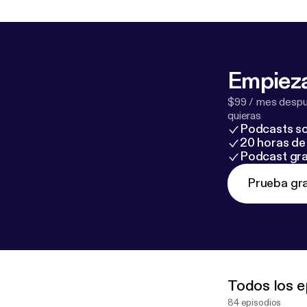
Empieza
$99 / mes despué
quieras
Podcasts so
20 horas de 
Podcast gra
Prueba gra
Todos los e
84 episodios