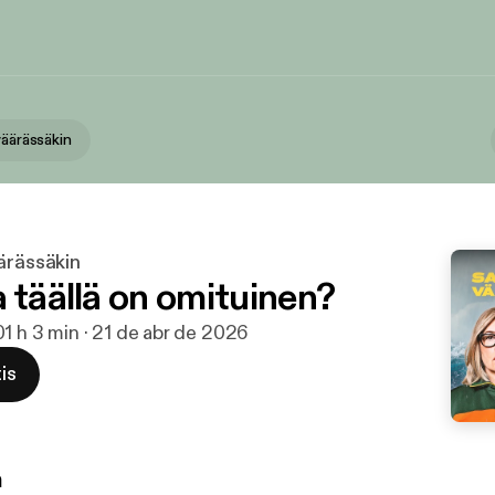
väärässäkin
ärässäkin
 täällä on omituinen?
0
1 h 3 min · 21 de abr de 2026
is
n