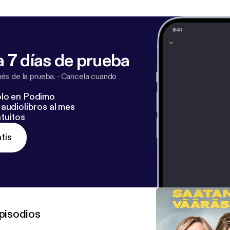
 7 días de prueba
s de la prueba.
·
Cancela cuando
lo en Podimo
audiolibros al mes
tuitos
tis
pisodios