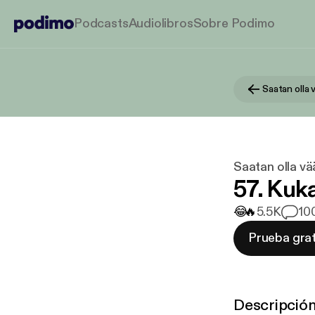
Podcasts
Audiolibros
Sobre Podimo
Saatan olla 
Saatan olla vä
57. Kuka
😂
🔥
5.5K
10
Prueba grat
Descripció