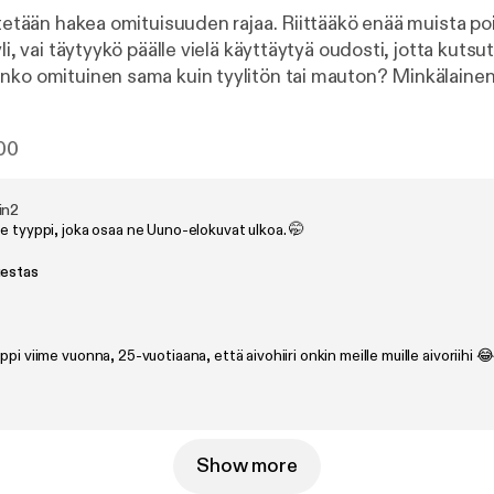
ritetään hakea omituisuuden rajaa. Riittääkö enää muista p
yli, vai täytyykö päälle vielä käyttäytyä oudosti, jotta kutsu
nko omituinen sama kuin tyylitön tai mauton? Minkälainen
 on omituisempaa: tuijottaminen vai takaperin kävely? Keskustelu
en kerran, joten Katja opettaa ristikon tekoa ja Kimmo esitt
00
 jaksossa yritetään altistua korkea-kulttuurille. Tälle osvii
nen alkulaulu. Mietinnässä on myös, miksi litran mittaa ai
tävää on, kun et löydä eläintä Korkeasaaressa. Aihelistalla
in2
e tyyppi, joka osaa ne Uuno-elokuvat ulkoa. 🤭
on heleytyminen. Saatan olla väärässäkin julkaistaan joka
ssa. Ohjelmassa elämää suurempia asioita puivat Katja Stå
uestas
@saatanollavaarassakin IG: @kavioliitonkatja IG: @kimmovehvilainen
ppi viime vuonna, 25-vuotiaana, että aivohiiri onkin meille muille aivoriihi 😂
Show more