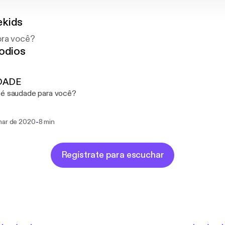
kids
pra você?
odios
DADE
 é saudade para você?
-
mar de 2020
8 min
Regístrate para escuchar