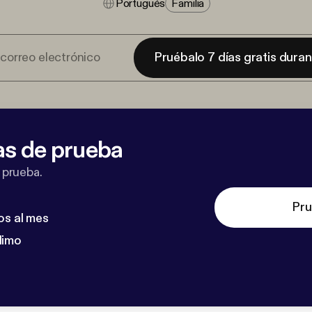
Portugués
Familia
Pruébalo 7 días gratis dura
as de prueba
 prueba.
Pru
os al mes
dimo