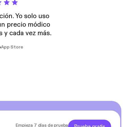
ción. Yo solo uso
 un precio módico
os y cada vez más.
o
App Store
Empieza 7 días de prueba
Prueba gratis