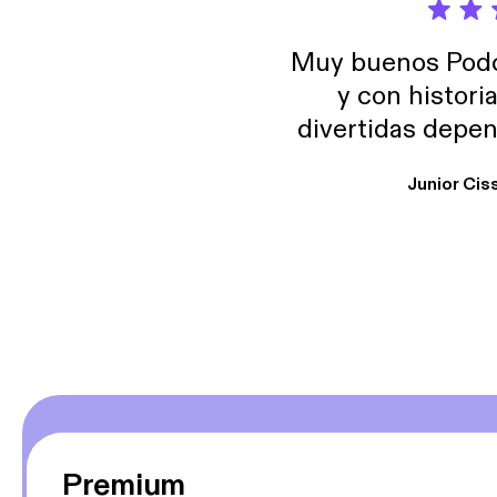
Muy buenos Podca
y con histori
divertidas depen
uno busque. Yo l
Junior Cis
trabajo ya que e
y necesito cance
rededor , Auricular
Premium