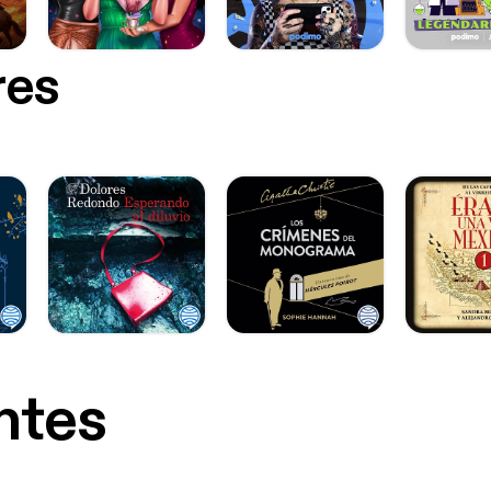
res
ntes