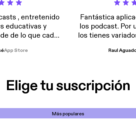
sts , entretenido
Fantástica aplica
as educativas y
los podcast. Por
de de lo que cada
los tienes variad
o suelo usar en el
sé
App Store
Raul Aguad
stoy muchas horas
lar el ruido de al
es y a disfrutar ..!!
Elige tu suscripción
Más populares