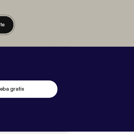
nte
eba gratis