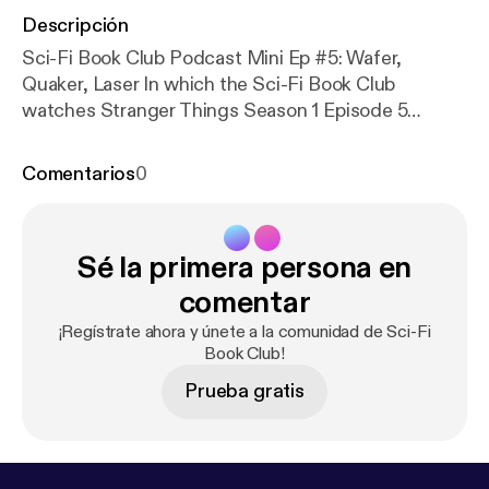
Descripción
Sci-Fi Book Club Podcast Mini Ep #5: Wafer,
Quaker, Laser In which the Sci-Fi Book Club
watches Stranger Things Season 1 Episode 5
created by the Duffer Brothers, 2016. Steve sets a
new high score in his Prediction Corner; Brent
Comentarios
0
continues down the Doo Diligence trail; and Jon
plugs our new sponsor, Accidental Beans.
Sé la primera persona en
comentar
¡Regístrate ahora y únete a la comunidad de Sci-Fi
Book Club!
Prueba gratis