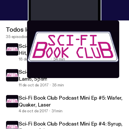
Todos los episodios
35 episodios
Sci-Fi Book Club Podcast Mini Ep #7: Split,
Hit, Tilt
18 de oct de 2017
34 min
Sci-Fi Book Club Podcast Mini Ep #6: Ham,
Lamb, Spam
Sci-Fi Book Club Podcast Mini Ep #5: Wafer, Quaker, Laser
Sci-Fi Book Club
11 de oct de 2017
35 min
Sci-Fi Book Club Podcast Mini Ep #5: Wafer,
Quaker, Laser
4 de oct de 2017
31 min
Sci-Fi Book Club Podcast Mini Ep #4: Syrup,