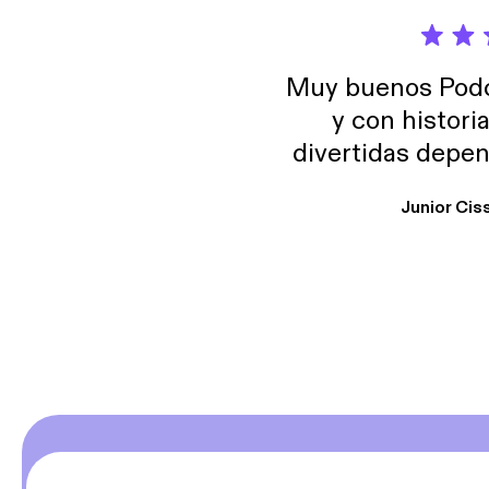
Muy buenos Podca
y con histori
divertidas depen
uno busque. Yo l
Junior Cis
trabajo ya que e
y necesito cance
rededor , Auricular