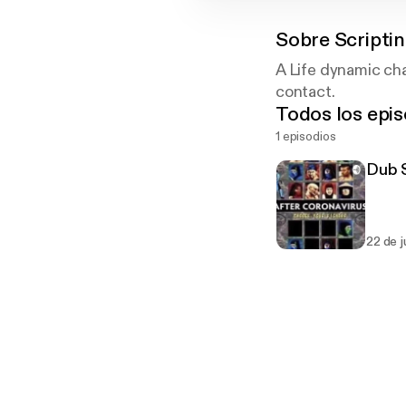
Sobre
Scripti
A Life dynamic cha
contact.
Todos los epis
1 episodios
Dub S
22 de j