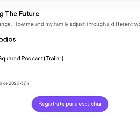
ng The Future
nge. How me and my family adjust through a different wor
odios
quared Podcast (Trailer)
-
ul de 2020
57 s
Regístrate para escuchar