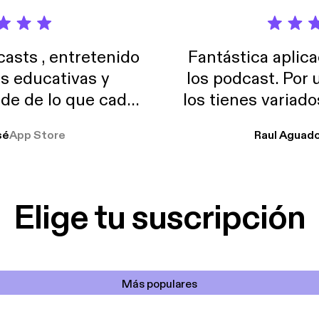
sts , entretenido
Fantástica aplica
as educativas y
los podcast. Por
de de lo que cada
los tienes variad
o suelo usar en el
sé
App Store
Raul Aguad
stoy muchas horas
lar el ruido de al
es y a disfrutar ..!!
Elige tu suscripción
Más populares