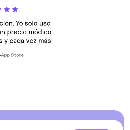
ción. Yo solo uso
 un precio módico
os y cada vez más.
o
App Store