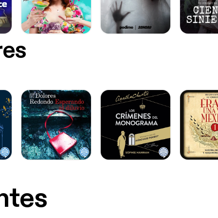
res
ntes