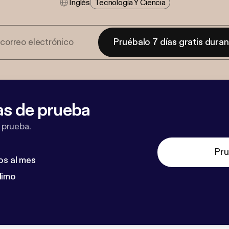
Inglés
Tecnología Y Ciencia
Pruébalo 7 días gratis dura
as de prueba
 prueba.
Pru
os al mes
dimo