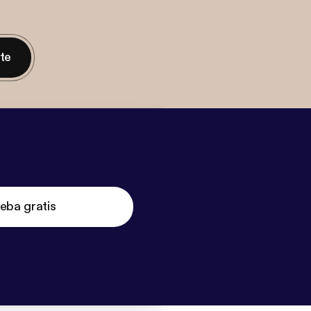
nte
eba gratis