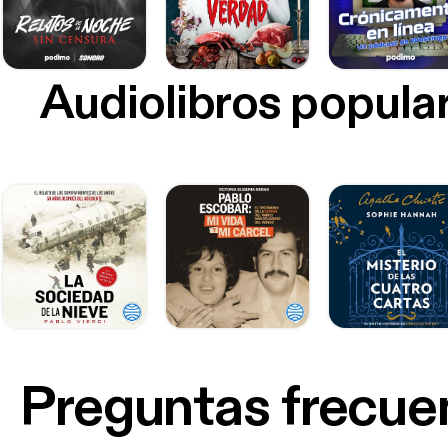
Audiolibros popula
Preguntas frecue