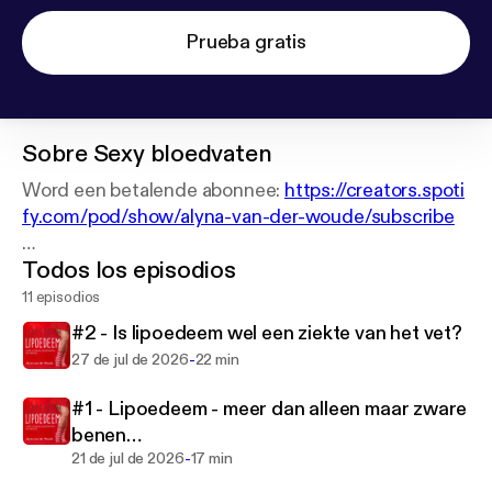
Prueba gratis
Sobre
Sexy bloedvaten
Word een betalende abonnee:
https://creators.spoti
fy.com/pod/show/alyna-van-der-woude/subscribe
Todos los episodios
Waarom chronische pijn maar niet over wil gaan en
afvallen niet lukt…
11 episodios
#2 - Is lipoedeem wel een ziekte van het vet?
-
27 de jul de 2026
22 min
#1 - Lipoedeem - meer dan alleen maar zware
benen…
-
21 de jul de 2026
17 min