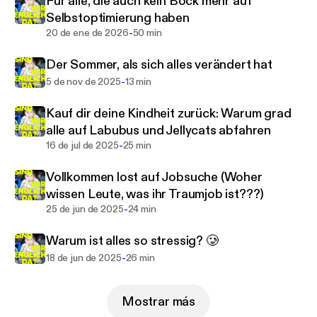
Für alle, die auch kein Bock mehr auf
acast.com/privacy for more information.
Selbstoptimierung haben
-
20 de ene de 2026
50 min
Der Sommer, als sich alles verändert hat
-
5 de nov de 2025
13 min
Kauf dir deine Kindheit zurück: Warum grad
alle auf Labubus und Jellycats abfahren
-
16 de jul de 2025
25 min
Vollkommen lost auf Jobsuche (Woher
wissen Leute, was ihr Traumjob ist???)
-
25 de jun de 2025
24 min
Warum ist alles so stressig? 🥲
-
18 de jun de 2025
26 min
Mostrar más