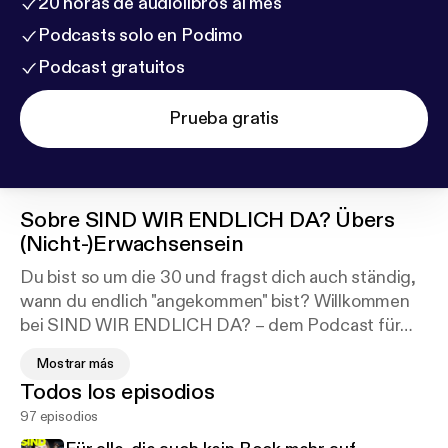
20 horas de audiolibros al mes
Podcasts solo en Podimo
Podcast gratuitos
Prueba gratis
Sobre
SIND WIR ENDLICH DA? Übers
(Nicht-)Erwachsensein
Du bist so um die 30 und fragst dich auch ständig,
wann du endlich "angekommen" bist? Willkommen
bei SIND WIR ENDLICH DA? – dem Podcast für
alle, die nicht wissen, ob sie wirklich erwachsen
Mostrar más
sind. Müsste ich den Podcast in einem Satz
Todos los episodios
beschreiben, würde ich sagen: wie die NEON
97 episodios
früher, nur eben zum Hören. Jeden Mittwoch gibt
es eine neue Folge. Hosted on Acast. See