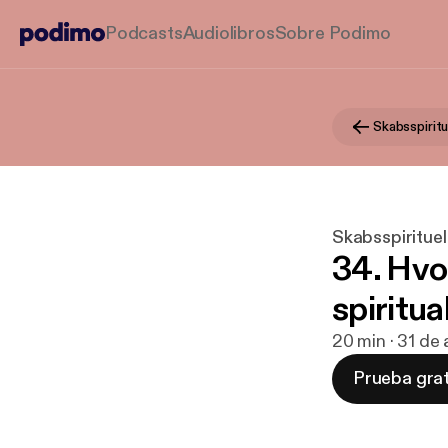
Podcasts
Audiolibros
Sobre Podimo
Skabsspiritu
Skabsspirituel
34. Hvo
spiritua
20 min · 31 de
Prueba grat