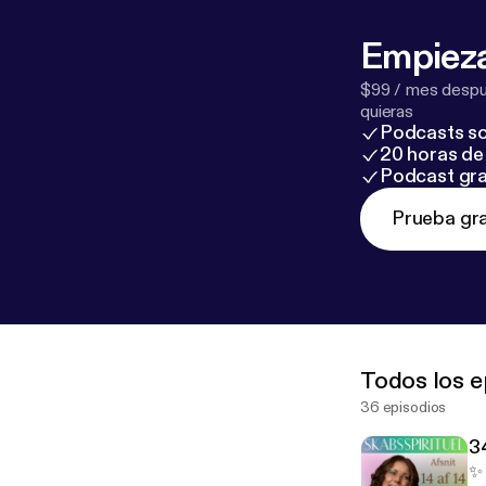
Empieza
$99 / mes despué
quieras
Podcasts so
20 horas de 
Podcast gra
Prueba gra
Todos los e
36 episodios
34
✨ 