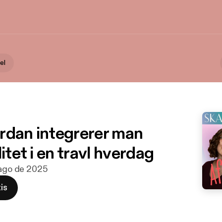
el
rdan integrerer man
litet i en travl hverdag
 ago de 2025
is