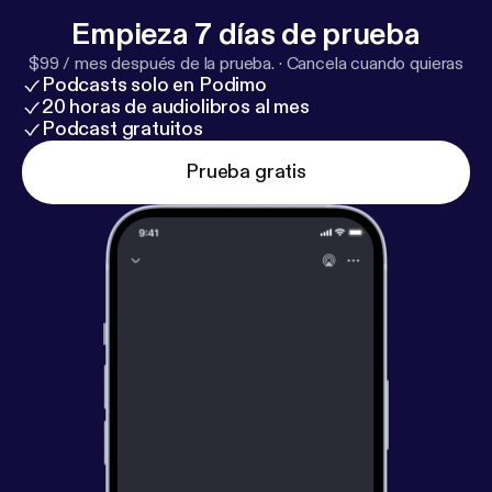
ups/506493529851871
] 🌐 Læs mere på
Empieza 7 días de prueba
hjemmesiden:
https://www.carinavestergaard.com
$99 / mes después de la prueba.
·
Cancela cuando quieras
[
https://www.carinavestergaard.com
] Spiritualitet
Podcasts solo en Podimo
handler ikke om at ”nå i mål” – men om at turde være
20 horas de audiolibros al mes
ægte hele vejen.
Podcast gratuitos
Prueba gratis