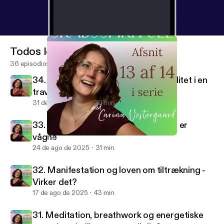
Todos los episodios
36 episodios
34. Hvordan integrerer man spiritualitet i en
travl hverdag
31 de ago de 2025
20 min
33. Det spirituelle ego - Når vi tror vi er
vågne
33. Det spirituelle ego - Når vi tror vi er vågne
Skabsspirituel
24 de ago de 2025
31 min
32. Manifestation og loven om tiltrækning -
Virker det?
17 de ago de 2025
43 min
31. Meditation, breathwork og energetiske