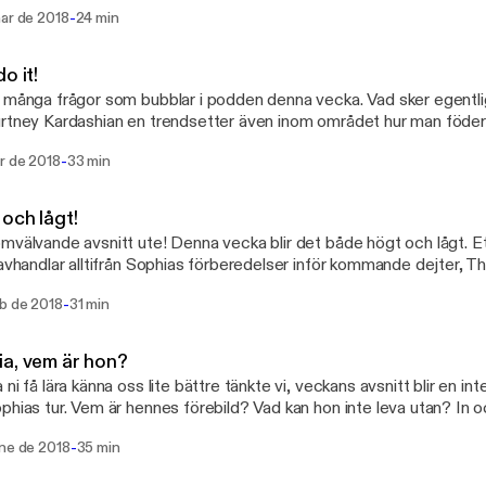
na! See acast.com/privacy [https://acast.com/privacy] for privacy and
-
mar de 2018
24 min
t information.
o it!
 många frågor som bubblar i podden denna vecka. Vad sker egentli
rtney Kardashian en trendsetter även inom området hur man föder 
själva... det är bubbligt och Sophia har tusen frågor så vi kör helt en
-
r de 2018
33 min
privacy [https://acast.com/privacy] for privacy and opt-out
ation.
och lågt!
mvälvande avsnitt ute! Denna vecka blir det både högt och lågt. Ett
 avhandlar alltifrån Sophias förberedelser inför kommande dejter, T
ställe och tankar kring ett eventuellt extraknäck - nämligen stylist ti
-
eb de 2018
31 min
ttps://acast.com/privacy] for privacy and opt-out
ation.
a, vem är hon?
 ni få lära känna oss lite bättre tänkte vi, veckans avsnitt blir en in
phias tur. Vem är hennes förebild? Vad kan hon inte leva utan? In oc
vacy] for privacy and opt-out
-
ene de 2018
35 min
ation.