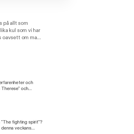
 på allt som
ika kul som vi har
ss oavsett om man
for privacy and
, erfarenheter och
h Therese" och
 "The fighting spirit"?
ar denna veckans