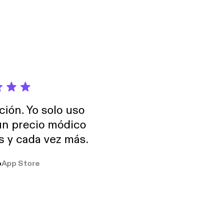
ción. Yo solo uso
 un precio módico
os y cada vez más.
o
App Store