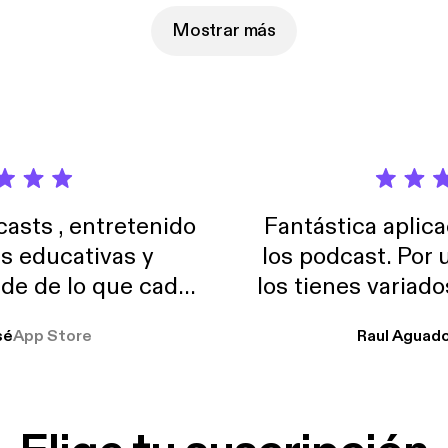
Mostrar más
sts , entretenido
Fantástica aplica
as educativas y
los podcast. Por
de de lo que cada
los tienes variad
o suelo usar en el
sé
App Store
Raul Aguad
stoy muchas horas
lar el ruido de al
es y a disfrutar ..!!