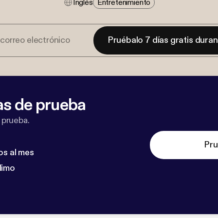
Inglés
Entretenimiento
Pruébalo 7 días gratis dura
as de prueba
 prueba.
Pru
os al mes
dimo