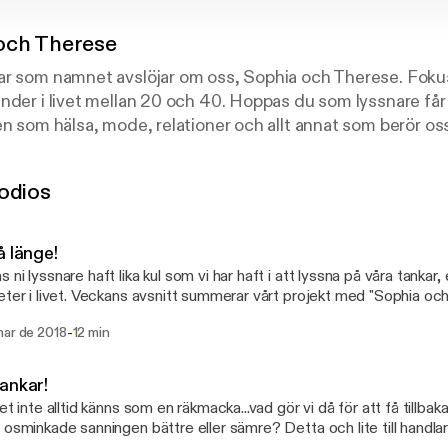
och Therese
ar som namnet avslöjar om oss, Sophia och Therese. Fokus
nder i livet mellan 20 och 40. Hoppas du som lyssnare får l
en som hälsa, mode, relationer och allt annat som berör o
r allt däremellan. Ladda ner oss nu! See acast.com/privacy 
n.
odios
å länge!
 ni lyssnare haft lika kul som vi har haft i att lyssna på våra tankar
eter i livet. Veckans avsnitt summerar vårt projekt med "Sophia oc
ad som händer framöver, See acast.com/privacy [https://acast.com/privacy] for
-
mar de 2018
12 min
y and opt-out information.
ankar!
et inte alltid känns som en räkmacka...vad gör vi då för att få tillbaka
 osminkade sanningen bättre eller sämre? Detta och lite till handl