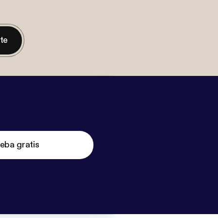
nte
eba gratis