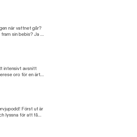
gen när vattnet går?
fram sin bebis? Ja ni
kelt en
 intensivt avsnitt
herese oro för en ärta
ll en känd person. In
tervjupodd! Först ut är
h lyssna för att få