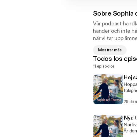
Sobre
Sophia 
Vår podcast handl
händer och inte hä
när vi tar upp ämn
är 20 eller 40 elle
Mostrar más
opt-out informatio
Todos los epis
11 episodios
Hej s
Hoppas
tokigh
berättar lite v
29 de 
privac
Nya t
När liv
Är den