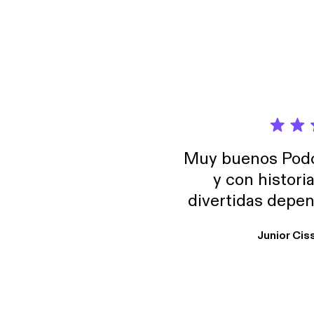
Muy buenos Podca
y con histori
divertidas depen
uno busque. Yo l
Junior Cis
trabajo ya que e
y necesito cance
rededor , Auricular