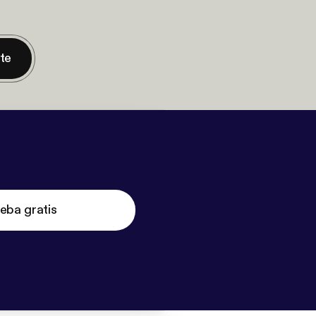
nte
eba gratis