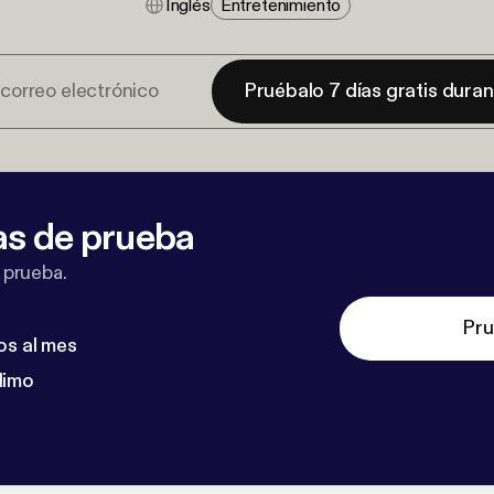
Inglés
Entretenimiento
Pruébalo 7 días gratis dura
as de prueba
 prueba.
Pru
os al mes
dimo