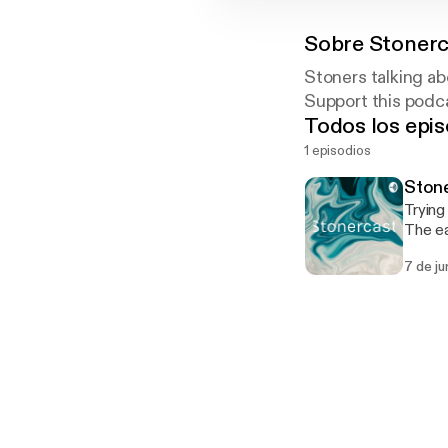
Sobre
Stonerc
Stoners talking ab
Support this podc
Todos los epis
1 episodios
Stone
Trying to g
The ea
this p
7 de ju