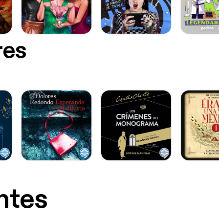
res
ntes