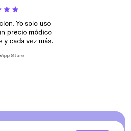
ción. Yo solo uso
 un precio módico
os y cada vez más.
o
App Store