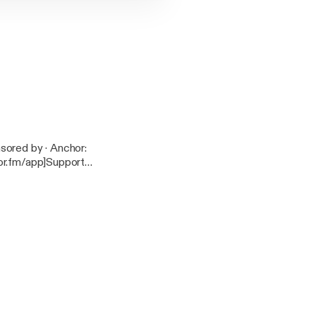
hor.fm/app]Support
toner daily/support]