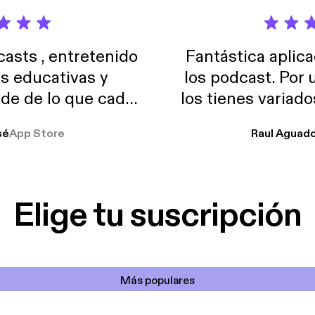
sts , entretenido
Fantástica aplica
as educativas y
los podcast. Por
de de lo que cada
los tienes variad
o suelo usar en el
sé
App Store
Raul Aguad
stoy muchas horas
lar el ruido de al
es y a disfrutar ..!!
Elige tu suscripción
Más populares