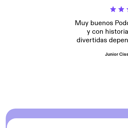
Muy buenos Podca
y con histori
divertidas depen
uno busque. Yo l
Junior Cis
trabajo ya que e
y necesito cance
rededor , Auricular