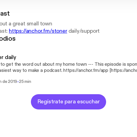
ast
out a great small town
ast:
https://anchor.fm/stoner
daily/support
odios
r daily
et the word out about my home town --- This episode is sponsored by · Anchor:
siest way to make a podcast. https://anchor.fm/app [https://anc
odcast: https://anchor.fm/stoner daily/support [https://anchor.fm/s
-
n de 2019
25 min
Regístrate para escuchar