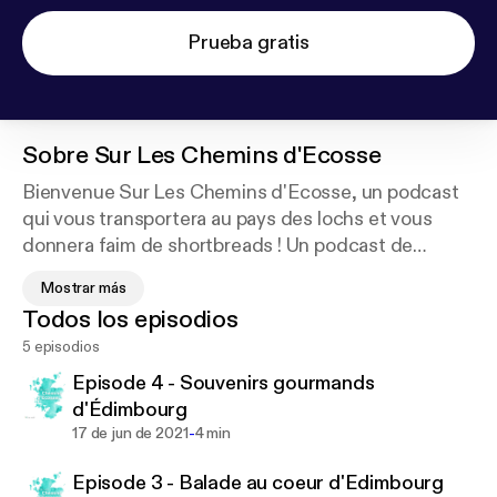
Prueba gratis
Sobre
Sur Les Chemins d'Ecosse
Bienvenue Sur Les Chemins d'Ecosse, un podcast
qui vous transportera au pays des lochs et vous
donnera faim de shortbreads ! Un podcast de
voyage et de gastronomie du blog de voyage Ooh
Mostrar más
My World. Deux épisodes de 5 à 10 minutes
Todos los episodios
diffusés le dimanche soir et le jeudi soir.
5 episodios
Episode 4 - Souvenirs gourmands
d'Édimbourg
-
17 de jun de 2021
4 min
Episode 3 - Balade au coeur d'Edimbourg