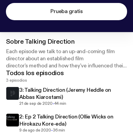
Prueba gratis
Sobre
Talking Direction
Each episode we talk to an up-and-coming film
director about an established film
director's method and how they've influenced their
Todos los episodios
own filmmaking.
3 episodios
3: Talking Direction (Jeremy Heddle on
Abbas Kiarostami)
-
21 de sep de 2020
44 min
2: Ep 2 Talking Direction (Ollie Wicks on
Hirokazu Kore-eda)
-
9 de ago de 2020
36 min