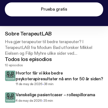
Prueba gratis
Sobre
TerapeutLAB
Hva gjør terapeuter til bedre terapeuter? I
TerapeutLAB fra Modum Bad utforsker Mikkel
Eielsen og Filip Myhre ulike sider ved
Todos los episodios
terapeututvikling – fra veiledning til psykoterapi i
praksis.
10 episodios
Hvorfor får vi ikke bedre
psykoterapiresultater nå enn for 50 år siden?
-
11 de may de 2026
38 min
Vanskelige pasientcaser – rollespillorama
-
4 de may de 2026
35 min