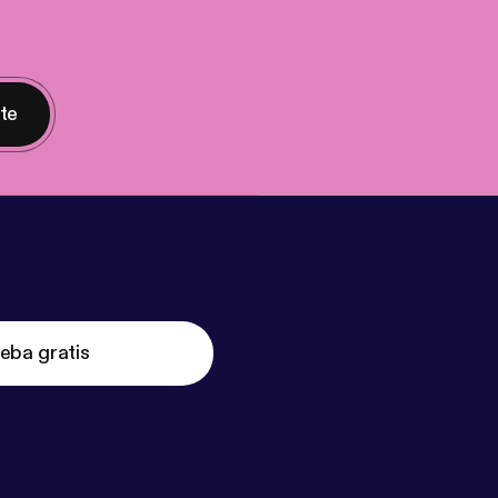
nte
eba gratis