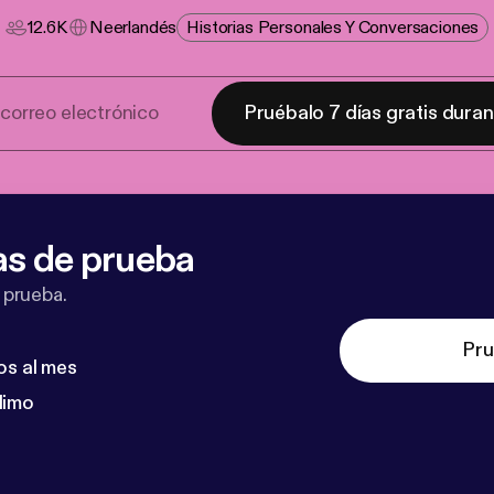
12.6K
Neerlandés
Historias Personales Y Conversaciones
Pruébalo 7 días gratis dura
as de prueba
 prueba.
Pru
os al mes
dimo