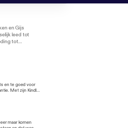
ken en Gijs
lijk leed tot
eding tot
riek van Teun, het
nneke Groenteman.
ats en te goed voor
tie. Met zijn Kindle,
k met een monnik’
kreeg afwijzing na
aar kinderfiets op weg
l Day. Fijne vakantie!
 weer maar komen
nal