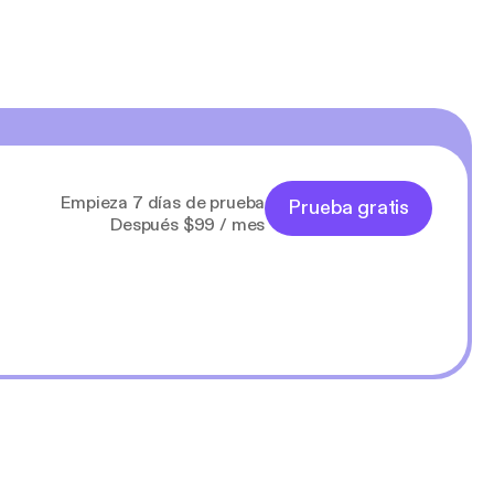
Empieza 7 días de prueba
Prueba gratis
Después $99 / mes