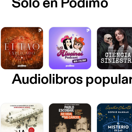
Sólo en Podimo
Audiolibros popula