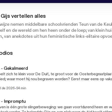
Gijs vertellen alles
wijze nemen middelbare schoolvrienden Teun van de Keu
f en de wereld om hen heen onder de loep; van klein huise
, van anekdotes uit hun feministische links-elitaire opvo
r vriendschap, uiterlijk en carrière. Met de vaste kookrub
an Gijs en de wekelijkse telefoontjes met godmother Ha
odios
See acast.com/privacy for more information.
 - Gekalmeerd
oelt zich te klein voor De Duif, te groot voor de Oosterbegraafpla
ied; waar moet hij nou begraven worden? Eerst maar eens op vakan
s en wandelschoenen gaat hij op bedevaart. Ook de optie ‘gespre
-
ul de 2026
54 min
hij aangevinkt: hoe loopt dit af? Teun is een groeter pur sang maar 
ing. Waar moet hij nou zijn bevestigingsfix halen? Hanneke is op h
e sportschool en we sluiten af met de herinnering aan John and Pau
 - Impromptu
ta: @teun.gijs [https://www.instagram.com/teun.gijs/channel/] 🧢
ven is één grote slingerbeweging: we gaan voortdurend heen en
/teunengijsvertellenalles [https://petje.af/teunengijsvertellenalles] Het Matt Origi