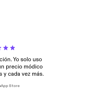
tch?
 more information.
ouw ochtend te halen!
ieuwe seizoen!
ción. Yo solo uso
 more information.
 un precio módico
os y cada vez más.
o
App Store