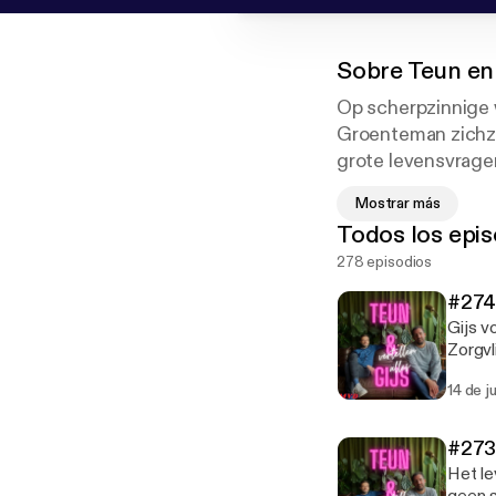
Sobre
Teun en 
Op scherpzinnige 
Groenteman zichzel
grote levensvragen
bespiegelingen ove
Mostrar más
Beatles-college v
Todos los epis
Hosted on Acast. 
278 episodios
#274
Gijs v
Zorgvl
oortje
14 de j
heeft 
afwijz
naar d
#273
❤️ Ins
Het le
petje.af