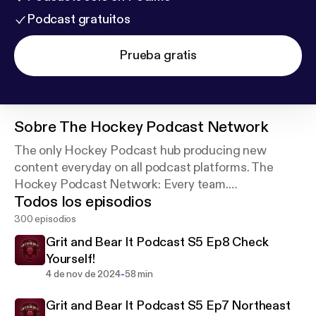
Podcast gratuitos
Prueba gratis
Sobre
The Hockey Podcast Network
The only Hockey Podcast hub producing new
content everyday on all podcast platforms. The
Hockey Podcast Network: Every team.
Todos los episodios
Everywhere.Social Media: @hockeypodnetWebsite:
thehockeypodcastnetwork.com
300 episodios
Grit and Bear It Podcast S5 Ep8 Check
Yourself!
-
4 de nov de 2024
58 min
Grit and Bear It Podcast S5 Ep7 Northeast