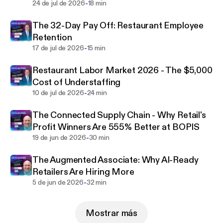
retail, operational efficiency, or customer
-
24 de jul de 2026
18 min
experience into clear, practical strategies
The 32-Day Pay Off: Restaurant Employee
executives can use today.
Retention
-
17 de jul de 2026
15 min
If you’re looking to make informed management,
marketing, & operational choices backed by real-
Restaurant Labor Market 2026 - The $5,000
world data, this is the retail podcast for you!
Cost of Understaffing
-
10 de jul de 2026
24 min
Stay Sharp. Be Data-driven. Harness AI.
The Connected Supply Chain - Why Retail's
Subscribe:
Profit Winners Are 555% Better at BOPIS
Retail Razor Podcast Network:
https://retailrazor.co
-
19 de jun de 2026
30 min
m
Newsletter:
https://retailrazor.substack.com
The Augmented Associate: Why AI-Ready
YouTube:
https://go.retailrazor.com/utube
Retailers Are Hiring More
-
5 de jun de 2026
32 min
Follow:
LinkedIn:
https://go.retailrazor.com/IN
Mostrar más
BlueSky:
https://go.retailrazor.com/Bluesky