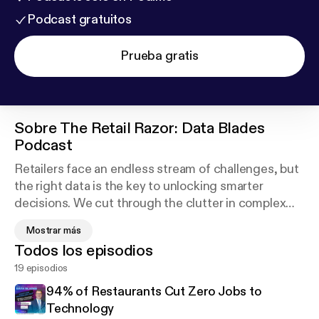
Podcast gratuitos
Prueba gratis
Sobre
The Retail Razor: Data Blades
Podcast
Retailers face an endless stream of challenges, but
the right data is the key to unlocking smarter
decisions. We cut through the clutter in complex
retail industry research to reveal actionable insights
Mostrar más
& strategies.
Todos los episodios
19 episodios
Each episode, top retail analysts & industry experts
break down critical findings in consumer behavior,
94% of Restaurants Cut Zero Jobs to
agentic commerce, retail media, AI for frontline
Technology