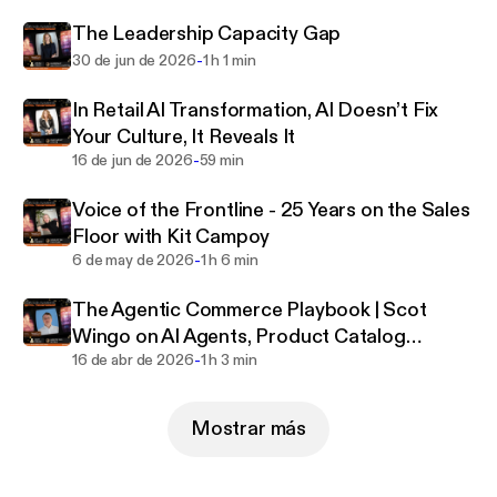
revolutionizing retail.
The Leadership Capacity Gap
If you're passionate about innovation, leadership, &
-
30 de jun de 2026
1 h 1 min
the future of commerce, Retail Transformers is the
In Retail AI Transformation, AI Doesn’t Fix
podcast for you.
Your Culture, It Reveals It
-
16 de jun de 2026
59 min
Stay Sharp. Be Bold. Transform Retail.
Voice of the Frontline - 25 Years on the Sales
Subscribe today:
Floor with Kit Campoy
Retail Razor Podcast Network.
https://retailrazor.co
-
6 de may de 2026
1 h 6 min
m/
Newsletter:
https://retailrazor.substack.com
The Agentic Commerce Playbook | Scot
YouTube channel:
https://go.retailrazor.com/utube
Wingo on AI Agents, Product Catalog
-
Strategy & the Future of Retail
16 de abr de 2026
1 h 3 min
Follow:
LinkedIn:
https://go.retailrazor.com/INnews
Mostrar más
BlueSky:
https://go.retailrazor.com/Bluesky
Instagram:
https://go.retailrazor.com/insta
Threads:
https://go.retailrazor.com/threads