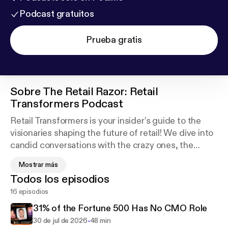
Podcast gratuitos
Prueba gratis
Sobre
The Retail Razor: Retail
Transformers Podcast
Retail Transformers is your insider’s guide to the
visionaries shaping the future of retail! We dive into
candid conversations with the crazy ones, the
rebels, the bold thinkers, and the disruptors driving
Mostrar más
real transformation in retail. Whether they’re
Todos los episodios
redefining the shopping experience, revolutionizing
16 episodios
supply chains, enabling AI for frontline retail store
teams, or championing the next era of agentic
31% of the Fortune 500 Has No CMO Role
commerce, these change makers are
-
30 de jul de 2026
48 min