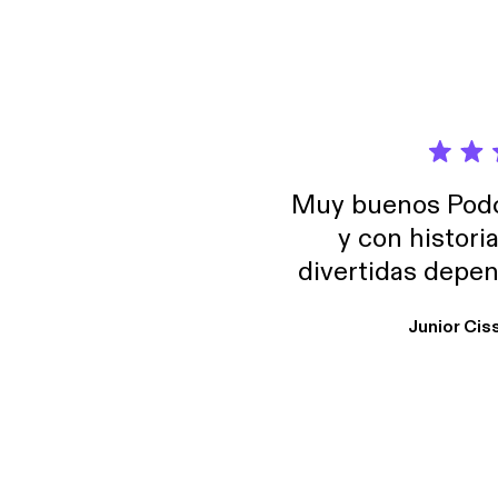
Muy buenos Podca
y con histori
divertidas depen
uno busque. Yo l
Junior Cis
trabajo ya que e
y necesito cance
rededor , Auricular