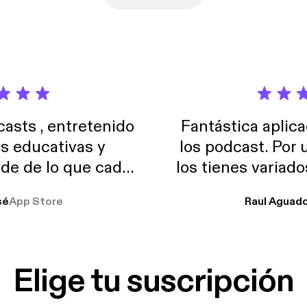
sts , entretenido
Fantástica aplica
as educativas y
los podcast. Por
de de lo que cada
los tienes variad
o suelo usar en el
sé
App Store
Raul Aguad
stoy muchas horas
lar el ruido de al
es y a disfrutar ..!!
Elige tu suscripción