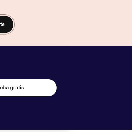
nte
eba gratis