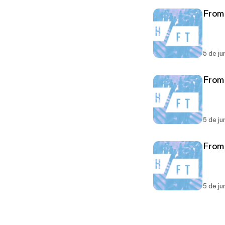
From
5 de ju
From 
5 de ju
From
5 de ju