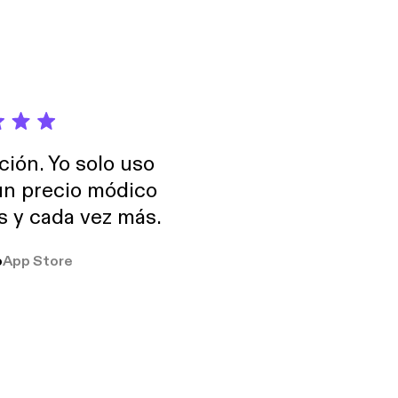
ción. Yo solo uso
 un precio módico
os y cada vez más.
o
App Store