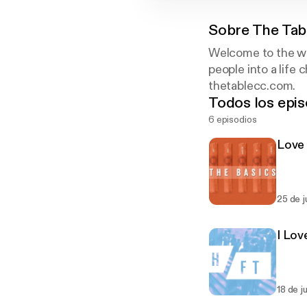
Sobre
The Tab
Welcome to the we
people into a life 
thetablecc.com.
Todos los epis
6 episodios
Love
25 de j
I Lo
18 de j