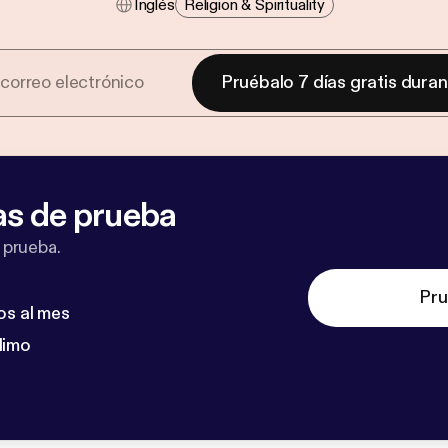
Inglés
Religion & Spirituality
Pruébalo 7 días gratis dura
as de prueba
 prueba.
Pru
os al mes
dimo